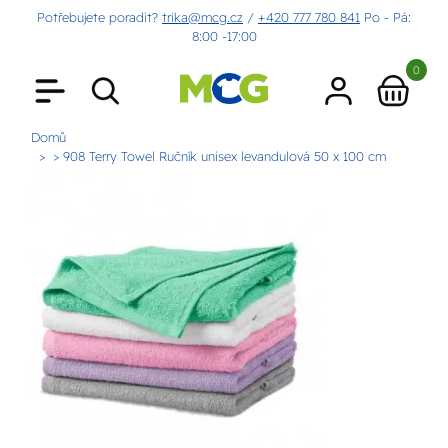
Potřebujete poradit?
trika@mcg.cz
/
+420 777 780 841
Po - Pá:
8:00 -17:00
0
Domů
> 908 Terry Towel Ručník unisex levandulová 50 x 100 cm