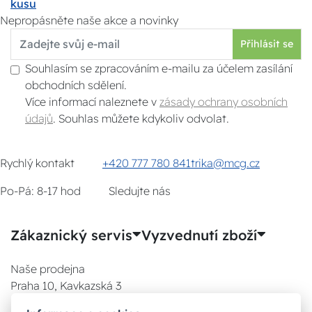
kusu
Nepropásněte naše akce a novinky
Přihlásit se
Souhlasím se zpracováním e-mailu za účelem zasílání
obchodních sdělení.
Více informací naleznete v
zásady ochrany osobních
údajů
. Souhlas můžete kdykoliv odvolat.
Rychlý kontakt
+420 777 780 841
trika@mcg.cz
Po-Pá: 8-17 hod
Sledujte nás
Zákaznický servis
Vyzvednutí zboží
Naše prodejna
Praha 10, Kavkazská 3
E-SHOP