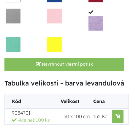
Navrhnout vlastní potisk
Tabulka velikostí - barva levandulová
Kód
Velikost
Cena
9084701
50 x 100 cm
152 Kč
více než 100 ks