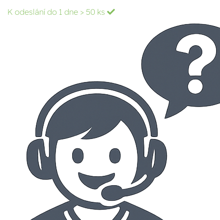
K odeslání do 1 dne
> 50 ks