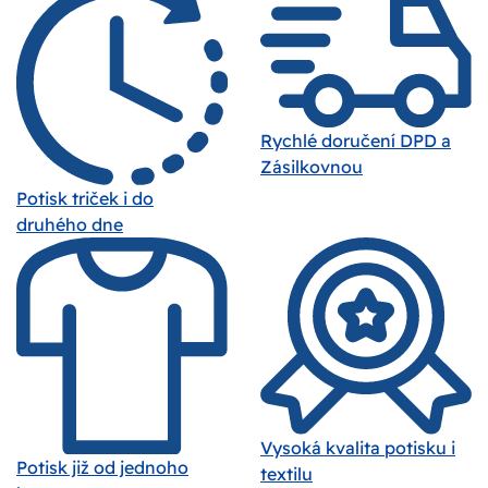
Rychlé doručení DPD a
Zásilkovnou
Potisk triček i do
druhého dne
Vysoká kvalita potisku i
Potisk již od jednoho
textilu