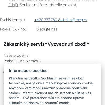
údajů
. Souhlas můžete kdykoliv odvolat.
Rychlý kontakt
+420 777 780 841
trika@mcg.cz
Po-Pá: 8-17 hod
Sledujte nás
Zákaznický servis
Vyzvednutí zboží
Naše prodejna
Praha 10, Kavkazská 3
E-SHOP
Informace o cookies
777 780 841
Po:
Kliknutím na tlačítko Souhlasím se vším se uloží
technické, analytické a marketingové soubory cookie,
08:00 - 17:00
abychom vám mohli umožnit pohodlné používání
Út:
stránek, měřit funkčnost našich stránek a cílit na vás
08:00 - 17:00
reklamu. Své preference můžete snadno upravit
St:
kliknutím na Nastavení souborů cookie.