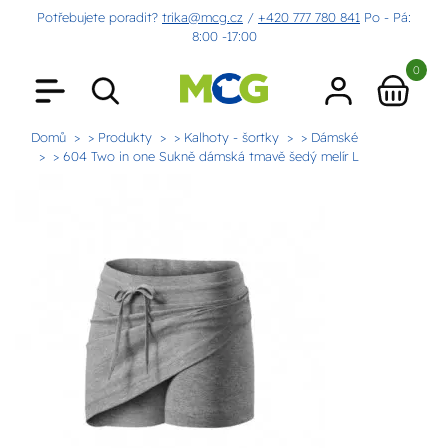
Potřebujete poradit?
trika@mcg.cz
/
+420 777 780 841
Po - Pá:
8:00 -17:00
0
Domů
> Produkty
> Kalhoty - šortky
> Dámské
> 604 Two in one Sukně dámská tmavě šedý melír L