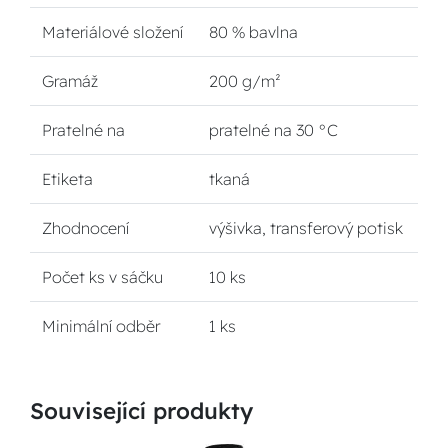
Materiálové složení
80 % bavlna
Gramáž
200 g/m²
Pratelné na
pratelné na 30 °C
Etiketa
tkaná
Zhodnocení
výšivka, transferový potisk
Počet ks v sáčku
10 ks
Minimální odběr
1 ks
Související produkty