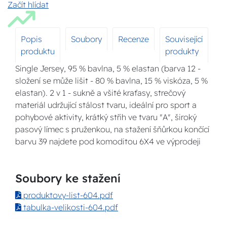
Začít hlídat
Popis
Soubory
Recenze
Související
produktu
produkty
Single Jersey, 95 % bavlna, 5 % elastan (barva 12 -
složení se může lišit - 80 % bavlna, 15 % viskóza, 5 %
elastan). 2 v 1 - sukně a všité kraťasy, strečový
materiál udržující stálost tvaru, ideální pro sport a
pohybové aktivity, krátký střih ve tvaru "A", široký
pasový límec s pruženkou, na stažení šňůrkou končící
barvu 39 najdete pod komoditou 6X4 ve výprodeji
Soubory ke stažení
produktovy-list-604.pdf
tabulka-velikosti-604.pdf