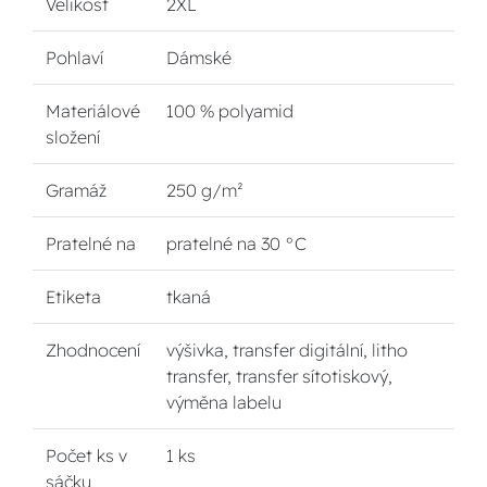
Velikost
2XL
Pohlaví
Dámské
Materiálové
100 % polyamid
složení
Gramáž
250 g/m²
Pratelné na
pratelné na 30 °C
Etiketa
tkaná
Zhodnocení
výšivka, transfer digitální, litho
transfer, transfer sítotiskový,
výměna labelu
Počet ks v
1 ks
sáčku