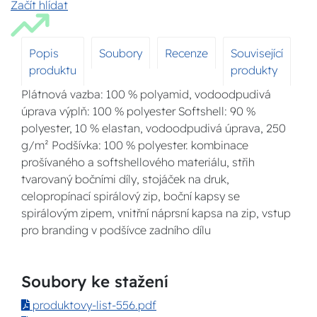
Začít hlídat
Popis
Soubory
Recenze
Související
produktu
produkty
Plátnová vazba: 100 % polyamid, vodoodpudivá
úprava výplň: 100 % polyester Softshell: 90 %
polyester, 10 % elastan, vodoodpudivá úprava, 250
g/m² Podšívka: 100 % polyester. kombinace
prošívaného a softshellového materiálu, střih
tvarovaný bočními díly, stojáček na druk,
celopropínací spirálový zip, boční kapsy se
spirálovým zipem, vnitřní náprsní kapsa na zip, vstup
pro branding v podšívce zadního dílu
Soubory ke stažení
produktovy-list-556.pdf