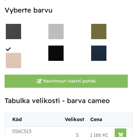
Vyberte barvu
Navrhnout vlastní potisk
Tabulka velikostí - barva cameo
Kód
Velikost
Cena
556C513
S
1 166 Kč