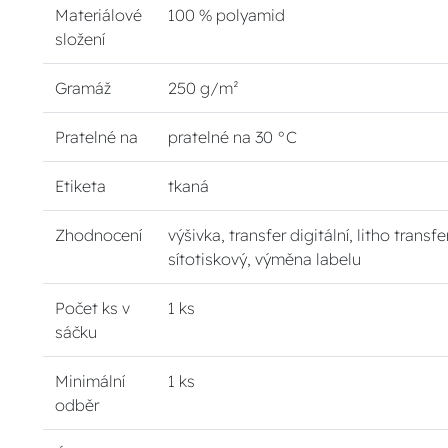
Materiálové
100 % polyamid
složení
Gramáž
250 g/m²
Pratelné na
pratelné na 30 °C
Etiketa
tkaná
Zhodnocení
výšivka, transfer digitální, litho transfe
sítotiskový, výměna labelu
Počet ks v
1 ks
sáčku
Minimální
1 ks
odběr