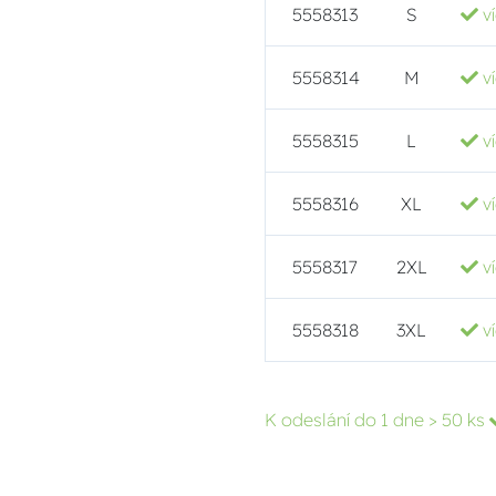
5558313
S
v
5558314
M
v
5558315
L
v
5558316
XL
v
5558317
2XL
v
5558318
3XL
v
K odeslání do 1 dne
> 50 ks