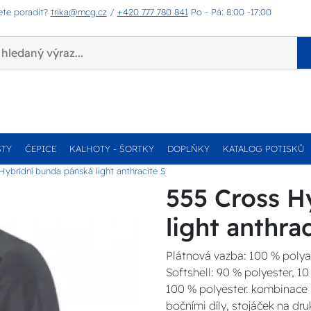
ete poradit?
trika@mcg.cz
/
+420 777 780 841
Po - Pá: 8:00 -17:00
STY
ČEPICE
KALHOTY - ŠORTKY
DOPLŇKY
KATALOG POTISKŮ
Hybridní bunda pánská light anthracite S
555 Cross H
light anthra
Plátnová vazba: 100 % poly
Softshell: 90 % polyester, 
100 % polyester. kombinace p
bočními díly, stojáček na dru