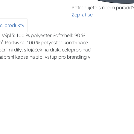
Potřebujete s něčím poradit
Zeptat se
ící produkty
Výplň: 100 % polyester Softshell: 90 %
m² Podšívka: 100 % polyester. kombinace
čními díly, stojáček na druk, celopropínací
 náprsní kapsa na zip, vstup pro branding v