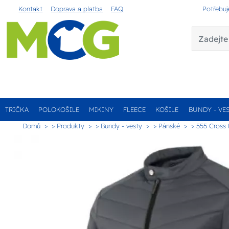
Kontakt
Doprava a platba
FAQ
Potřebuj
TRIČKA
POLOKOŠILE
MIKINY
FLEECE
KOŠILE
BUNDY - VE
Domů
> Produkty
> Bundy - vesty
> Pánské
> 555 Cross 