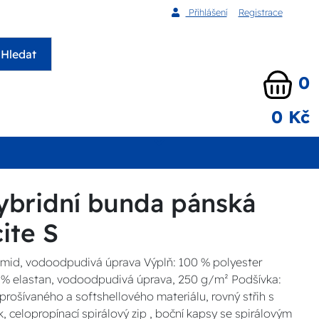
Přihlášení
Registrace
Hledat
0
0 Kč
ybridní bunda pánská
cite S
amid, vodoodpudivá úprava Výplň: 100 % polyester
10 % elastan, vodoodpudivá úprava, 250 g/m² Podšívka:
rošívaného a softshellového materiálu, rovný střih s
k, celopropínací spirálový zip , boční kapsy se spirálovým