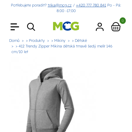
Potřebujete poradit?
trika@mcg.cz
/
+420 777 780 841
Po - Pá:
8:00 -17:00
0
Domů
> Produkty
> Mikiny
> Dětské
> 412 Trendy Zipper Mikina dětská tmavě šedý melír 146
cm/10 let