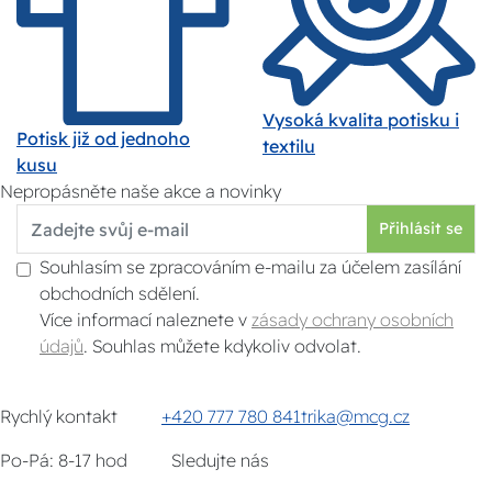
Vysoká kvalita potisku i
Potisk již od jednoho
textilu
kusu
Nepropásněte naše akce a novinky
Přihlásit se
Souhlasím se zpracováním e-mailu za účelem zasílání
obchodních sdělení.
Více informací naleznete v
zásady ochrany osobních
údajů
. Souhlas můžete kdykoliv odvolat.
Rychlý kontakt
+420 777 780 841
trika@mcg.cz
Po-Pá: 8-17 hod
Sledujte nás