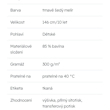
Barva
tmavě šedý melír
Velikost
146 cm/10 let
Pohlaví
Dětské
Materiálové
85 % bavlna
složení
Gramáž
300 g/m²
Pratelné na
pratelné na 40 °C
Etiketa
tkaná
Zhodnocení
výšivka, přímý sítotisk,
transferový potisk