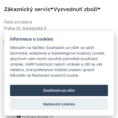
Zákaznický servis
Vyzvednutí zboží
Naše prodejna
Praha 10, Kavkazská 3
E-SHOP
Informace o cookies
777 780 841
Po:
Kliknutím na tlačítko Souhlasím se vším se uloží
technické, analytické a marketingové soubory cookie,
08:00 - 17:00
abychom vám mohli umožnit pohodlné používání
Út:
stránek, měřit funkčnost našich stránek a cílit na vás
08:00 - 17:00
reklamu. Své preference můžete snadno upravit
St:
kliknutím na Nastavení souborů cookie.
08:00 - 17:00
Čt:
Souhlasím se vším
08:00 - 17:00
Pá:
08:00 - 17:00
Nastavení cookies
Zobrazit na mapě
2026
potisky-tricek.cz