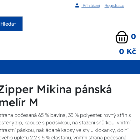
Přihlášení
Registrace
Hledat
0
0 Kč
Zipper Mikina pánská
 melír M
 strana počesaná 65 % bavlna, 35 % polyester. rovný střih s
stěný zip, kapuce s podšívkou, na stažení šňůrkou, vnitřní
ntrastní páskou, nakládané kapsy ve stylu klokanky, dolní
vého úpletu 2:2 s 5 % elastanu, vnitřní strana počesaná