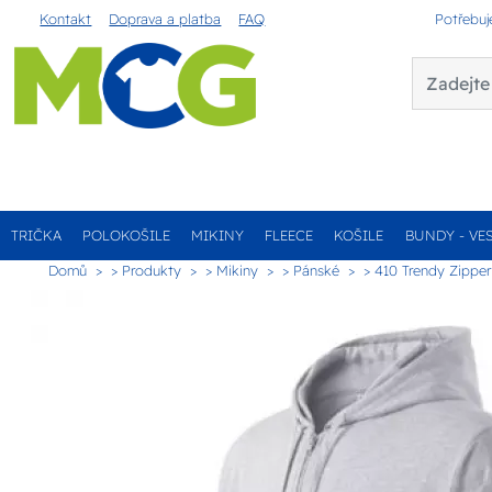
Kontakt
Doprava a platba
FAQ
Potřebuj
TRIČKA
POLOKOŠILE
MIKINY
FLEECE
KOŠILE
BUNDY - VE
Domů
> Produkty
> Mikiny
> Pánské
> 410 Trendy Zipper