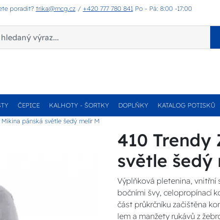
ete poradit?
trika@mcg.cz
/
+420 777 780 841
Po - Pá: 8:00 -17:00
STY
ČEPICE
KALHOTY - ŠORTKY
DOPLŇKY
KATALOG POTISKŮ
 Mikina pánská světle šedý melír M
410 Trendy 
světle šedý
Výplňková pletenina, vnitřní
bočními švy, celopropínací ko
část průkrčníku začištěna ko
lem a manžety rukávů z žebro