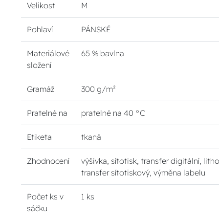
Velikost
M
Pohlaví
PÁNSKÉ
Materiálové
65 % bavlna
složení
Gramáž
300 g/m²
Pratelné na
pratelné na 40 °C
Etiketa
tkaná
Zhodnocení
výšivka, sítotisk, transfer digitální, lith
transfer sítotiskový, výměna labelu
Počet ks v
1 ks
sáčku