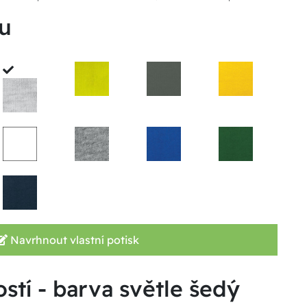
u
Navrhnout vlastní potisk
ostí - barva světle šedý