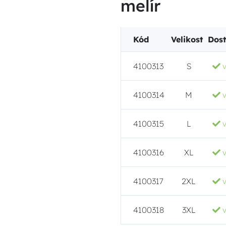
melír
Kód
Velikost
Dos
4100313
S
4100314
M
4100315
L
4100316
XL
4100317
2XL
4100318
3XL