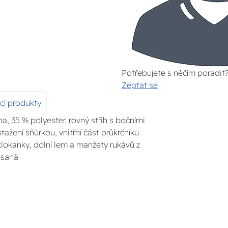
Potřebujete s něčím poradit
Zeptat se
ící produkty
a, 35 % polyester. rovný střih s bočními
tažení šňůrkou, vnitřní část průkrčníku
klokanky, dolní lem a manžety rukávů z
esaná