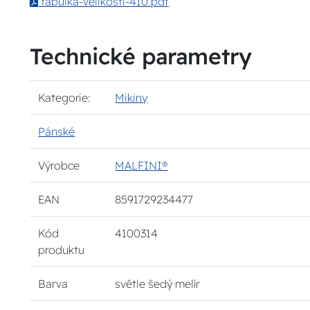
tabulka-velikosti-410.pdf
Technické parametry
Kategorie:
Mikiny
Pánské
Výrobce
MALFINI®
EAN
8591729234477
Kód
4100314
produktu
Barva
světle šedý melír