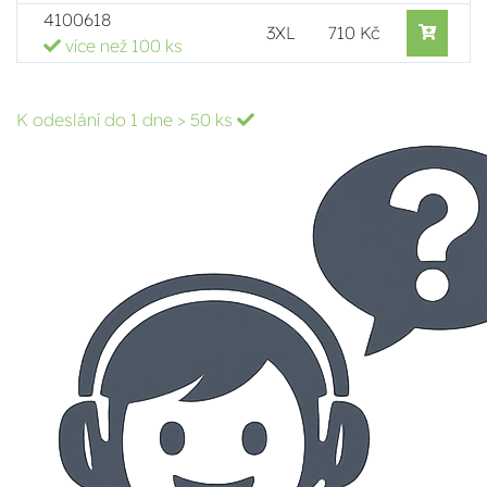
4100618
3XL
710 Kč
více než 100 ks
K odeslání do 1 dne
> 50 ks