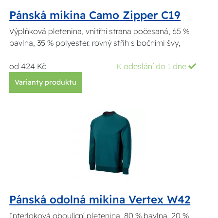
Pánská mikina Camo Zipper C19
Výplňková pletenina, vnitřní strana počesaná, 65 %
bavlna, 35 % polyester. rovný střih s bočními švy,
od 424 Kč
K odeslání do 1 dne
Varianty produktu
Pánská odolná mikina Vertex W42
Interloková oboulícní pletenina, 80 % bavlna, 20 %