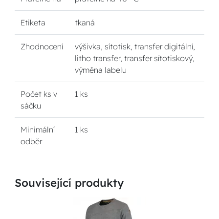
Etiketa
tkaná
Zhodnocení
výšivka, sítotisk, transfer digitální,
litho transfer, transfer sítotiskový,
výměna labelu
Počet ks v
1 ks
sáčku
Minimální
1 ks
odběr
Související produkty