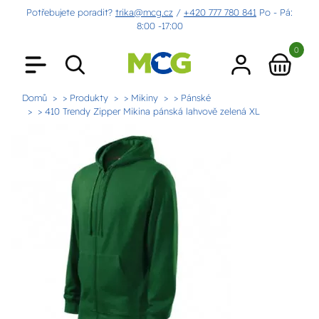
Potřebujete poradit?
trika@mcg.cz
/
+420 777 780 841
Po - Pá:
8:00 -17:00
0
Domů
> Produkty
> Mikiny
> Pánské
> 410 Trendy Zipper Mikina pánská lahvově zelená XL