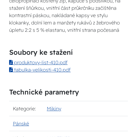
celopropínací kostěný zip, kapuce s podšívkou, na
stažení šňůrkou, vnitřní část průkrčníku začištěna
kontrastní páskou, nakládané kapsy ve stylu
klokanky, dolní lem a manžety rukávů z žebrového
úpletu 2:2 s 5 % elastanu, vnitřní strana počesaná
Soubory ke stažení
produktovy-list-410.pdf
tabulka-velikosti-410.pdf
Technické parametry
Kategorie:
Mikiny
Pánské