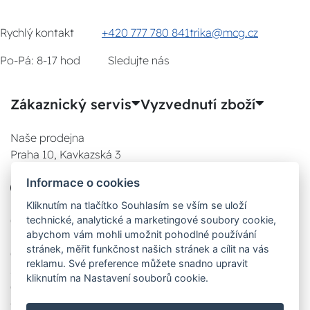
Rychlý kontakt
+420 777 780 841
trika@mcg.cz
Po-Pá: 8-17 hod
Sledujte nás
Zákaznický servis
Vyzvednutí zboží
Naše prodejna
Praha 10, Kavkazská 3
E-SHOP
Informace o cookies
777 780 841
Po:
Kliknutím na tlačítko Souhlasím se vším se uloží
technické, analytické a marketingové soubory cookie,
08:00 - 17:00
abychom vám mohli umožnit pohodlné používání
Út:
stránek, měřit funkčnost našich stránek a cílit na vás
08:00 - 17:00
reklamu. Své preference můžete snadno upravit
St:
kliknutím na Nastavení souborů cookie.
08:00 - 17:00
Čt: