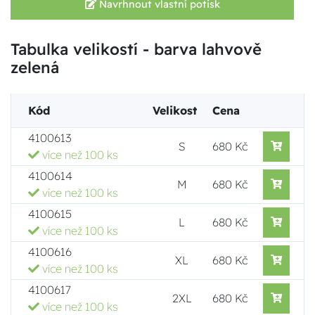
Navrhnout vlastní potisk
Tabulka velikostí - barva lahvově
zelená
Kód
Velikost
Cena
4100613
S
680 Kč
více než 100 ks
4100614
M
680 Kč
více než 100 ks
4100615
L
680 Kč
více než 100 ks
4100616
XL
680 Kč
více než 100 ks
4100617
2XL
680 Kč
více než 100 ks