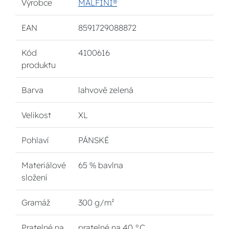
Výrobce
MALFINI®
EAN
8591729088872
Kód
4100616
produktu
Barva
lahvově zelená
Velikost
XL
Pohlaví
PÁNSKÉ
Materiálové
65 % bavlna
složení
Gramáž
300 g/m²
Pratelné na
pratelné na 40 °C