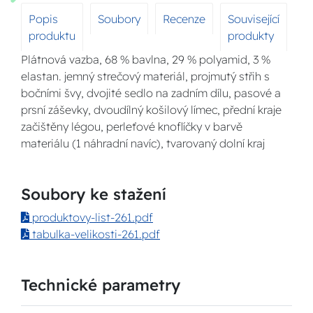
Popis
Soubory
Recenze
Související
produktu
produkty
Plátnová vazba, 68 % bavlna, 29 % polyamid, 3 %
elastan. jemný strečový materiál, projmutý střih s
bočními švy, dvojité sedlo na zadním dílu, pasové a
prsní záševky, dvoudílný košilový límec, přední kraje
začištěny légou, perleťové knoflíčky v barvě
materiálu (1 náhradní navíc), tvarovaný dolní kraj
Soubory ke stažení
produktovy-list-261.pdf
tabulka-velikosti-261.pdf
Technické parametry