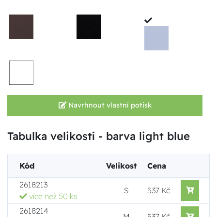
Navrhnout vlastní potisk
Tabulka velikostí - barva light blue
Kód
Velikost
Cena
2618213
S
537 Kč
více než 50 ks
2618214
M
537 Kč