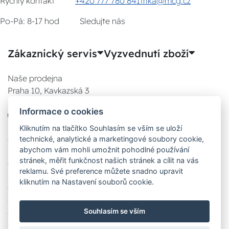
Rychlý kontakt
+420 777 780 841
trika@mcg.cz
Po-Pá: 8-17 hod
Sledujte nás
Zákaznický servis
Vyzvednutí zboží
Naše prodejna
Praha 10, Kavkazská 3
E-SHOP
Informace o cookies
777 780 841
Po:
Kliknutím na tlačítko Souhlasím se vším se uloží
technické, analytické a marketingové soubory cookie,
08:00 - 17:00
abychom vám mohli umožnit pohodlné používání
Út:
stránek, měřit funkčnost našich stránek a cílit na vás
08:00 - 17:00
reklamu. Své preference můžete snadno upravit
St:
kliknutím na Nastavení souborů cookie.
08:00 - 17:00
Čt:
Souhlasím se vším
08:00 - 17:00
Pá: