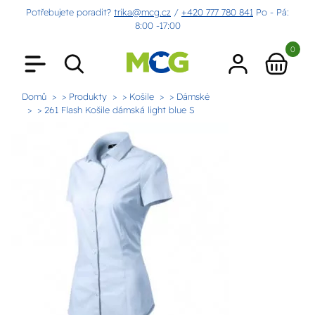
Potřebujete poradit?
trika@mcg.cz
/
+420 777 780 841
Po - Pá:
8:00 -17:00
0
Domů
> Produkty
> Košile
> Dámské
> 261 Flash Košile dámská light blue S