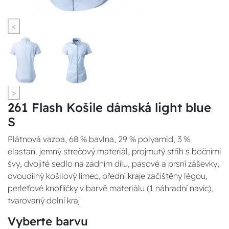
<
>
261 Flash Košile dámská light blue
S
Plátnová vazba, 68 % bavlna, 29 % polyamid, 3 %
elastan. jemný strečový materiál, projmutý střih s bočními
švy, dvojité sedlo na zadním dílu, pasové a prsní záševky,
dvoudílný košilový límec, přední kraje začištěny légou,
perleťové knoflíčky v barvě materiálu (1 náhradní navíc),
tvarovaný dolní kraj
Vyberte barvu