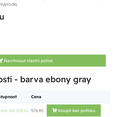
 Výprodej
u
Navrhnout vlastní potisk
ostí - barva ebony gray
stupnost
Cena
více než 100 ks
576 Kč
Koupit bez potisku