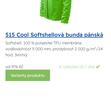
515 Cool Softshellová bunda pánská
Softshell: 100 % polyester TPU membrána
voděodolnost 5 000 mm, prodyšnost 2 000 g/m²/24
hod. 3vrstvý
od 976 Kč
K odeslání do 1 dne
Varianty produktu