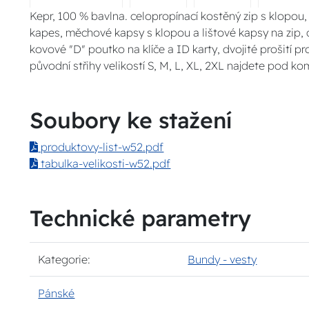
Kepr, 100 % bavlna. celopropínací kostěný zip s klopou,
kapes, měchové kapsy s klopou a lištové kapsy na zip, d
kovové "D" poutko na klíče a ID karty, dvojité prošití pro
původní střihy velikostí S, M, L, XL, 2XL najdete pod 
Soubory ke stažení
produktovy-list-w52.pdf
tabulka-velikosti-w52.pdf
Technické parametry
Kategorie:
Bundy - vesty
Pánské