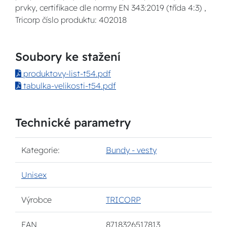
prvky, certifikace dle normy EN 343:2019 (třída 4:3) ,
Tricorp číslo produktu: 402018
Soubory ke stažení
produktovy-list-t54.pdf
tabulka-velikosti-t54.pdf
Technické parametry
Kategorie:
Bundy - vesty
Unisex
Výrobce
TRICORP
EAN
8718326517813