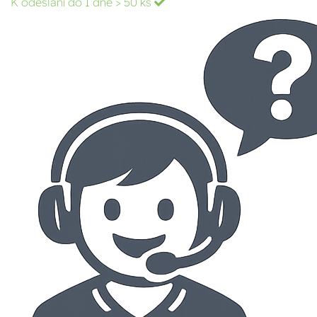
K odeslání do 1 dne
> 50 ks