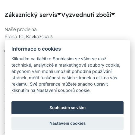
Zákaznický servis
Vyzvednutí zboží
Naše prodejna
Praha 10, Kavkazská 3
E-SHOP
Informace o cookies
777 780 841
Po:
Kliknutím na tlačítko Souhlasím se vším se uloží
technické, analytické a marketingové soubory cookie,
08:00 - 17:00
abychom vám mohli umožnit pohodlné používání
Út:
stránek, měřit funkčnost našich stránek a cílit na vás
08:00 - 17:00
reklamu. Své preference můžete snadno upravit
St:
kliknutím na Nastavení souborů cookie.
08:00 - 17:00
Čt:
Souhlasím se vším
08:00 - 17:00
Pá:
08:00 - 17:00
Nastavení cookies
Zobrazit na mapě