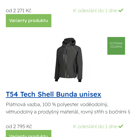
od 2 271 Kč
K odeslání do 1 dne
Varianty produktu
DOPRAVA
ZDARMA
T54 Tech Shell Bunda unisex
Plátnová vazba, 100 % polyester. voděodolný,
větruodolný a prodyšný materiál, rovný střih s bočními š
od 2 795 Kč
K odeslání do 1 dne
Varianty produktu