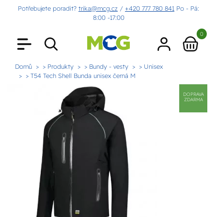
Potřebujete poradit?
trika@mcg.cz
/
+420 777 780 841
Po - Pá:
8:00 -17:00
0
Domů
> Produkty
> Bundy - vesty
> Unisex
> T54 Tech Shell Bunda unisex černá M
DOPRAVA
ZDARMA