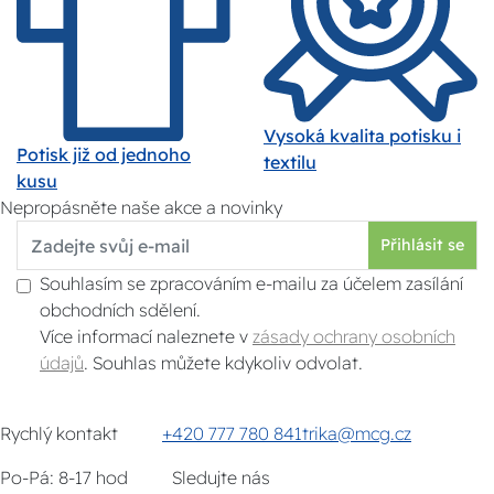
Vysoká kvalita potisku i
Potisk již od jednoho
textilu
kusu
Nepropásněte naše akce a novinky
Přihlásit se
Souhlasím se zpracováním e-mailu za účelem zasílání
obchodních sdělení.
Více informací naleznete v
zásady ochrany osobních
údajů
. Souhlas můžete kdykoliv odvolat.
Rychlý kontakt
+420 777 780 841
trika@mcg.cz
Po-Pá: 8-17 hod
Sledujte nás