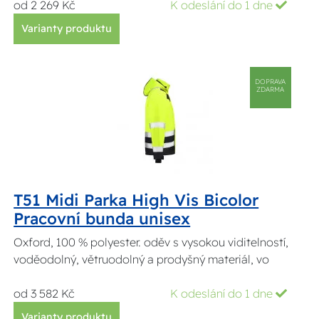
od 2 269 Kč
K odeslání do 1 dne
Varianty produktu
DOPRAVA
ZDARMA
T51 Midi Parka High Vis Bicolor
Pracovní bunda unisex
Oxford, 100 % polyester. oděv s vysokou viditelností,
voděodolný, větruodolný a prodyšný materiál, vo
od 3 582 Kč
K odeslání do 1 dne
Varianty produktu