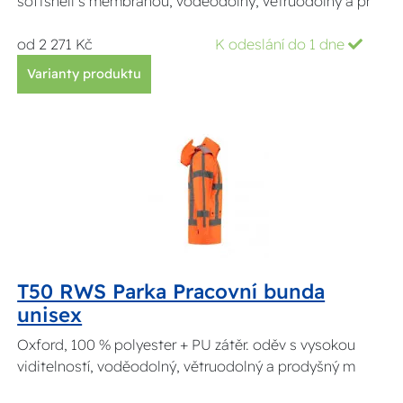
softshell s membránou, voděodolný, větruodolný a pr
od 2 271 Kč
K odeslání do 1 dne
Varianty produktu
T50 RWS Parka Pracovní bunda
unisex
Oxford, 100 % polyester + PU zátěr. oděv s vysokou
viditelností, voděodolný, větruodolný a prodyšný m