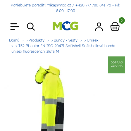
Potřebujete poradit?
trika@mcg.cz
/
+420 777 780 841
Po - Pá:
8:00 -17:00
0
Domů
> Produkty
> Bundy - vesty
> Unisex
> T52 Bi-color EN ISO 20471 Softshell Softshellová bunda
unisex fluorescenční žlutá M
DOPRAVA
ZDARMA