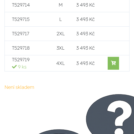
T529714
M
3 493 Kč
T529715
L
3 493 Kč
T529717
2XL
3 493 Kč
T529718
3XL
3 493 Kč
T529719
4XL
3 493 Kč
9 ks
Není skladem