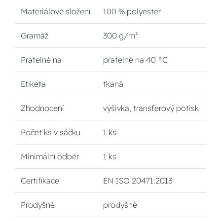
Materiálové složení
100 % polyester
Gramáž
300 g/m²
Pratelné na
pratelné na 40 °C
Etiketa
tkaná
Zhodnocení
výšivka, transferový potisk
Počet ks v sáčku
1 ks
Minimální odběr
1 ks
Certifikace
EN ISO 20471:2013
Prodyšné
prodyšné