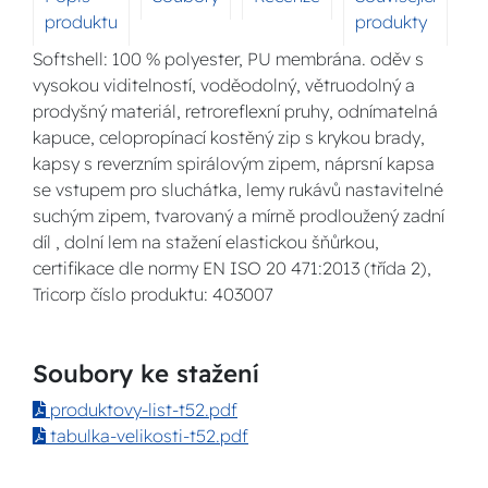
produktu
produkty
Softshell: 100 % polyester, PU membrána. oděv s
vysokou viditelností, voděodolný, větruodolný a
prodyšný materiál, retroreflexní pruhy, odnímatelná
kapuce, celopropínací kostěný zip s krykou brady,
kapsy s reverzním spirálovým zipem, náprsní kapsa
se vstupem pro sluchátka, lemy rukávů nastavitelné
suchým zipem, tvarovaný a mírně prodloužený zadní
díl , dolní lem na stažení elastickou šňůrkou,
certifikace dle normy EN ISO 20 471:2013 (třída 2),
Tricorp číslo produktu: 403007
Soubory ke stažení
produktovy-list-t52.pdf
tabulka-velikosti-t52.pdf