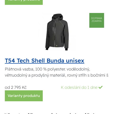
DOPRAVA
ZDARMA
T54 Tech Shell Bunda unisex
Plátnová vazba, 100 % polyester. voděodolný,
větruodolný a prodyšný materiál, rovný střih s bočními š
od 2 795 Kč
K odeslání do 1 dne
Varianty produktu