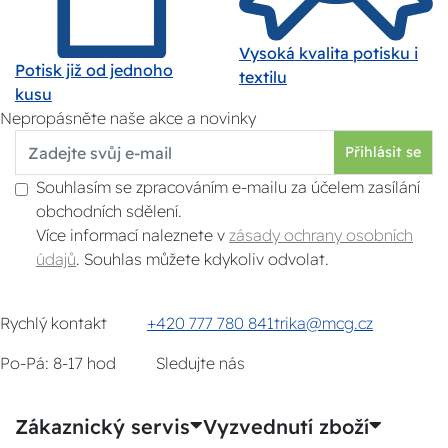
Vysoká kvalita potisku i
Potisk již od jednoho
textilu
kusu
Nepropásněte naše akce a novinky
Přihlásit se
Souhlasím se zpracováním e-mailu za účelem zasílání
obchodních sdělení.
Více informací naleznete v
zásady ochrany osobních
údajů
. Souhlas můžete kdykoliv odvolat.
Rychlý kontakt
+420 777 780 841
trika@mcg.cz
Po-Pá: 8-17 hod
Sledujte nás
Zákaznický servis
Vyzvednutí zboží