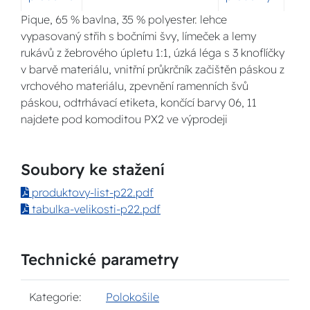
Pique, 65 % bavlna, 35 % polyester. lehce
vypasovaný střih s bočními švy, límeček a lemy
rukávů z žebrového úpletu 1:1, úzká léga s 3 knoflíčky
v barvě materiálu, vnitřní průkrčník začištěn páskou z
vrchového materiálu, zpevnění ramenních švů
páskou, odtrhávací etiketa, končící barvy 06, 11
najdete pod komoditou PX2 ve výprodeji
Soubory ke stažení
produktovy-list-p22.pdf
tabulka-velikosti-p22.pdf
Technické parametry
Kategorie:
Polokošile