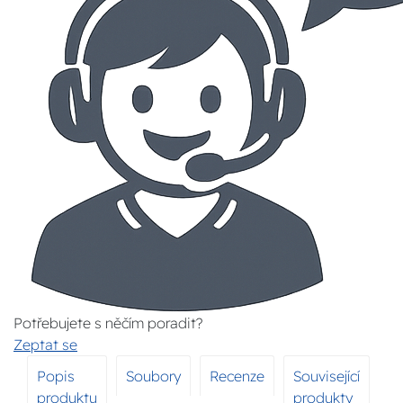
Potřebujete s něčím poradit?
Zeptat se
Popis
Soubory
Recenze
Související
produktu
produkty