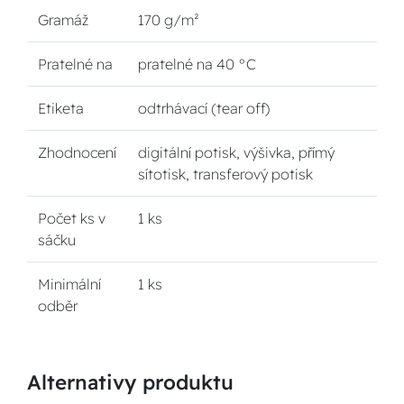
Gramáž
170 g/m²
Pratelné na
pratelné na 40 °C
Etiketa
odtrhávací (tear off)
Zhodnocení
digitální potisk, výšivka, přímý
sítotisk, transferový potisk
Počet ks v
1 ks
sáčku
Minimální
1 ks
odběr
Alternativy produktu