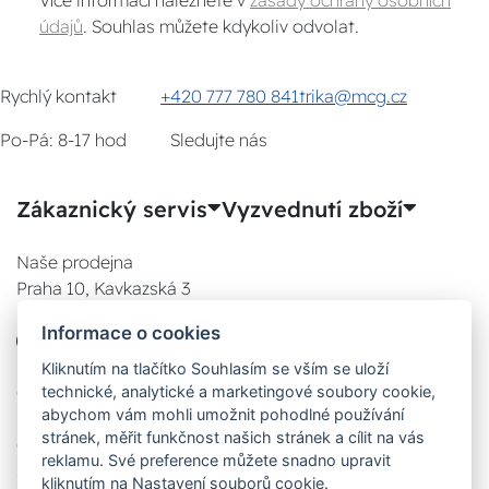
Více informací naleznete v
zásady ochrany osobních
údajů
. Souhlas můžete kdykoliv odvolat.
Rychlý kontakt
+420 777 780 841
trika@mcg.cz
Po-Pá: 8-17 hod
Sledujte nás
Zákaznický servis
Vyzvednutí zboží
Naše prodejna
Praha 10, Kavkazská 3
E-SHOP
Informace o cookies
777 780 841
Po:
Kliknutím na tlačítko Souhlasím se vším se uloží
technické, analytické a marketingové soubory cookie,
08:00 - 17:00
abychom vám mohli umožnit pohodlné používání
Út:
stránek, měřit funkčnost našich stránek a cílit na vás
08:00 - 17:00
reklamu. Své preference můžete snadno upravit
St:
kliknutím na Nastavení souborů cookie.