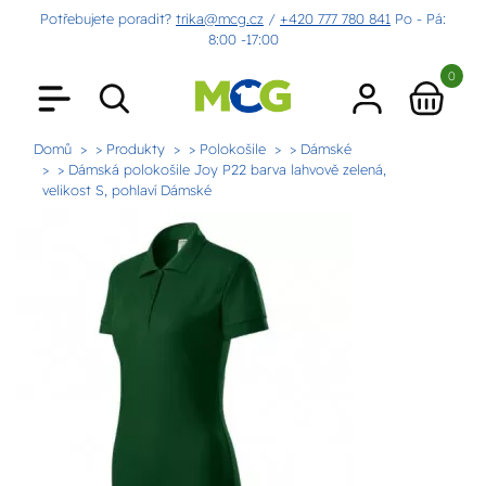
Potřebujete poradit?
trika@mcg.cz
/
+420 777 780 841
Po - Pá:
8:00 -17:00
0
Domů
> Produkty
> Polokošile
> Dámské
> Dámská polokošile Joy P22 barva lahvově zelená,
velikost S, pohlaví Dámské