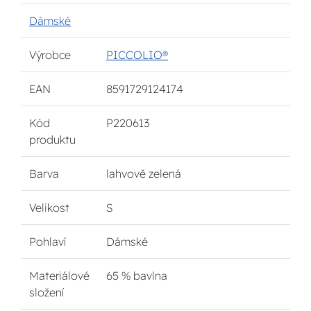
Dámské
Výrobce
PICCOLIO®
EAN
8591729124174
Kód
P220613
produktu
Barva
lahvově zelená
Velikost
S
Pohlaví
Dámské
Materiálové
65 % bavlna
složení