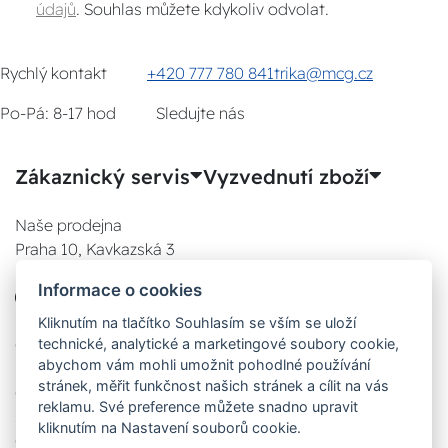
údajů
. Souhlas můžete kdykoliv odvolat.
Rychlý kontakt
+420 777 780 841
trika@mcg.cz
Po-Pá: 8-17 hod
Sledujte nás
Zákaznický servis
Vyzvednutí zboží
Naše prodejna
Praha 10, Kavkazská 3
E-SHOP
Informace o cookies
777 780 841
Po:
Kliknutím na tlačítko Souhlasím se vším se uloží
technické, analytické a marketingové soubory cookie,
08:00 - 17:00
abychom vám mohli umožnit pohodlné používání
Út:
stránek, měřit funkčnost našich stránek a cílit na vás
08:00 - 17:00
reklamu. Své preference můžete snadno upravit
St:
kliknutím na Nastavení souborů cookie.
08:00 - 17:00