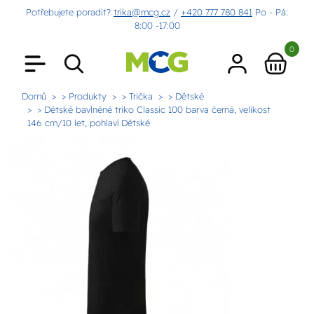
Potřebujete poradit?
trika@mcg.cz
/
+420 777 780 841
Po - Pá:
8:00 -17:00
0
Domů
> Produkty
> Trička
> Dětské
> Dětské bavlněné triko Classic 100 barva černá, velikost
146 cm/10 let, pohlaví Dětské