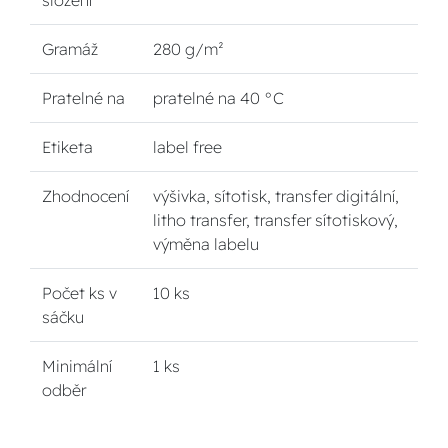
složení
Gramáž
280 g/m²
Pratelné na
pratelné na 40 °C
Etiketa
label free
Zhodnocení
výšivka, sítotisk, transfer digitální,
litho transfer, transfer sítotiskový,
výměna labelu
Počet ks v
10 ks
sáčku
Minimální
1 ks
odběr