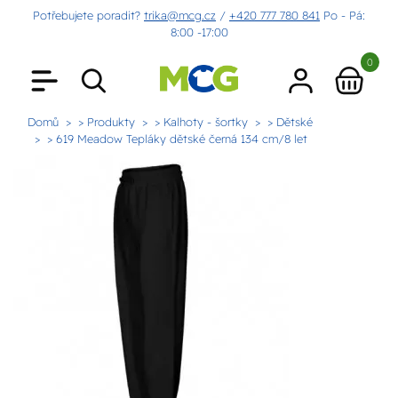
Potřebujete poradit?
trika@mcg.cz
/
+420 777 780 841
Po - Pá:
8:00 -17:00
0
Domů
> Produkty
> Kalhoty - šortky
> Dětské
> 619 Meadow Tepláky dětské černá 134 cm/8 let