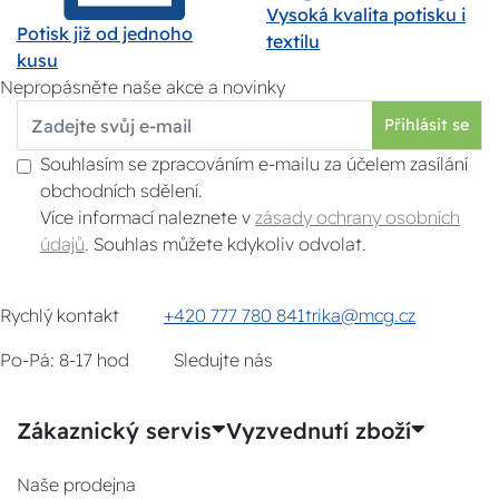
Vysoká kvalita potisku i
Potisk již od jednoho
textilu
kusu
Nepropásněte naše akce a novinky
Přihlásit se
Souhlasím se zpracováním e-mailu za účelem zasílání
obchodních sdělení.
Více informací naleznete v
zásady ochrany osobních
údajů
. Souhlas můžete kdykoliv odvolat.
Rychlý kontakt
+420 777 780 841
trika@mcg.cz
Po-Pá: 8-17 hod
Sledujte nás
Zákaznický servis
Vyzvednutí zboží
Naše prodejna