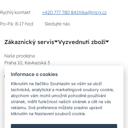
Rychlý kontakt
+420 777 780 841
trika@mcg.cz
Po-Pá: 8-17 hod
Sledujte nás
Zákaznický servis
Vyzvednutí zboží
Naše prodejna
Praha 10, Kavkazská 3
E-SHOP
Informace o cookies
777 780 841
Po:
Kliknutím na tlačítko Souhlasím se vším se uloží
technické, analytické a marketingové soubory cookie,
08:00 - 17:00
abychom vám mohli umožnit pohodlné používání
Út:
stránek, měřit funkčnost našich stránek a cílit na vás
08:00 - 17:00
reklamu. Své preference můžete snadno upravit
St:
kliknutím na Nastavení souborů cookie.
08:00 - 17:00
Čt: