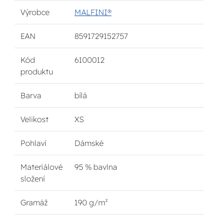
Výrobce
MALFINI®
EAN
8591729152757
Kód
6100012
produktu
Barva
bílá
Velikost
XS
Pohlaví
Dámské
Materiálové
95 % bavlna
složení
Gramáž
190 g/m²