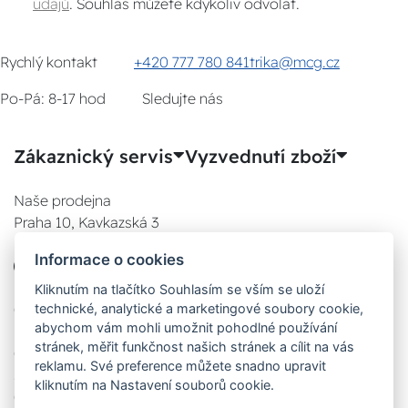
údajů
. Souhlas můžete kdykoliv odvolat.
Rychlý kontakt
+420 777 780 841
trika@mcg.cz
Po-Pá: 8-17 hod
Sledujte nás
Zákaznický servis
Vyzvednutí zboží
Naše prodejna
Praha 10, Kavkazská 3
E-SHOP
Informace o cookies
777 780 841
Po:
Kliknutím na tlačítko Souhlasím se vším se uloží
technické, analytické a marketingové soubory cookie,
08:00 - 17:00
abychom vám mohli umožnit pohodlné používání
Út:
stránek, měřit funkčnost našich stránek a cílit na vás
08:00 - 17:00
reklamu. Své preference můžete snadno upravit
St:
kliknutím na Nastavení souborů cookie.
08:00 - 17:00