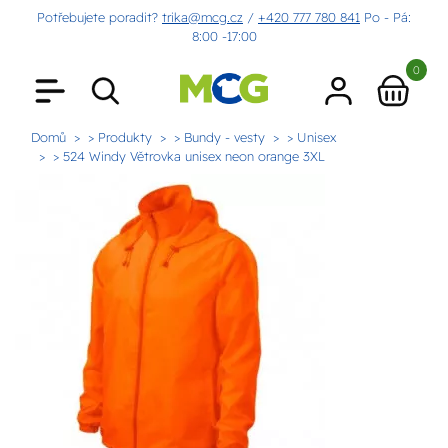
Potřebujete poradit?
trika@mcg.cz
/
+420 777 780 841
Po - Pá:
8:00 -17:00
0
Domů
> Produkty
> Bundy - vesty
> Unisex
> 524 Windy Větrovka unisex neon orange 3XL