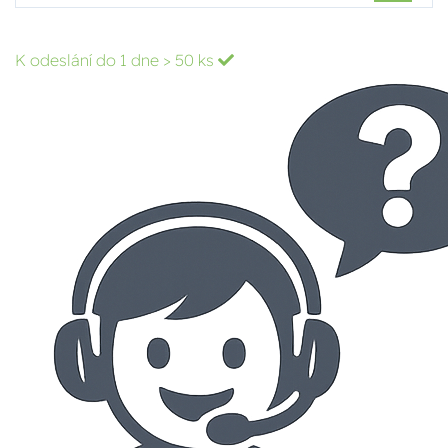
K odeslání do 1 dne
> 50 ks