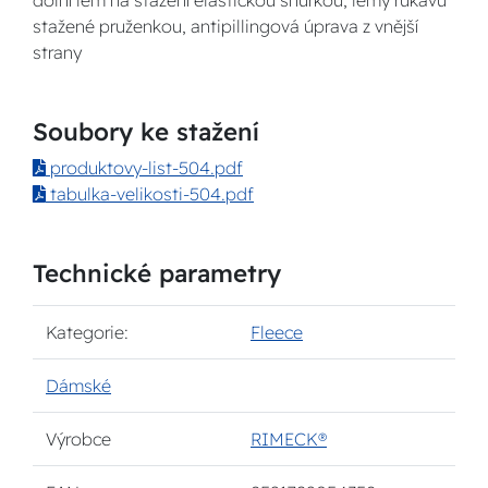
dolní lem na stažení elastickou šňůrkou, lemy rukávů
stažené pruženkou, antipillingová úprava z vnější
strany
Soubory ke stažení
produktovy-list-504.pdf
tabulka-velikosti-504.pdf
Technické parametry
Kategorie:
Fleece
Dámské
Výrobce
RIMECK®