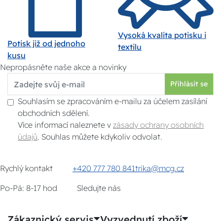
Vysoká kvalita potisku i
Potisk již od jednoho
textilu
kusu
Nepropásněte naše akce a novinky
Přihlásit se
Souhlasím se zpracováním e-mailu za účelem zasílání
obchodních sdělení.
Více informací naleznete v
zásady ochrany osobních
údajů
. Souhlas můžete kdykoliv odvolat.
Rychlý kontakt
+420 777 780 841
trika@mcg.cz
Po-Pá: 8-17 hod
Sledujte nás
Zákaznický servis
Vyzvednutí zboží