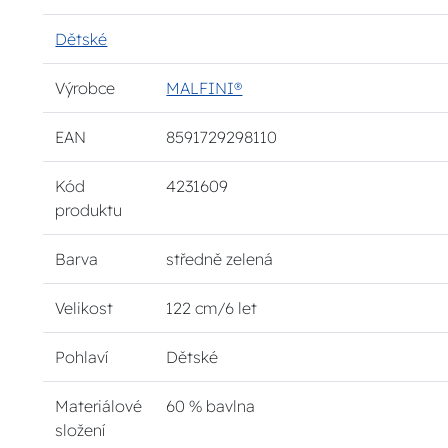
Dětské
Výrobce
MALFINI®
EAN
8591729298110
Kód
4231609
produktu
Barva
středně zelená
Velikost
122 cm/6 let
Pohlaví
Dětské
Materiálové
60 % bavlna
složení