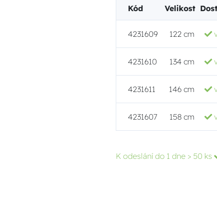
Kód
Velikost
Dos
4231609
122 cm
4231610
134 cm
4231611
146 cm
4231607
158 cm
K odeslání do 1 dne
> 50 ks