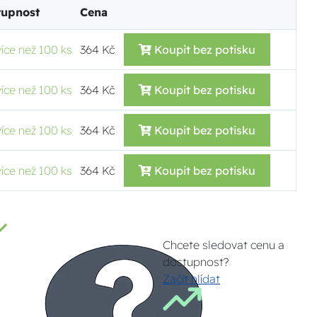
tupnost
Cena
více než 100 ks
364 Kč
Koupit bez potisku
více než 100 ks
364 Kč
Koupit bez potisku
více než 100 ks
364 Kč
Koupit bez potisku
více než 100 ks
364 Kč
Koupit bez potisku
Chcete sledovat cenu a
dostupnost?
Začít hlídat