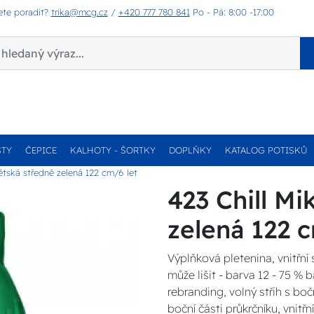
ete poradit?
trika@mcg.cz
/
+420 777 780 841
Po - Pá: 8:00 -17:00
STY
ČEPICE
KALHOTY - ŠORTKY
DOPLŇKY
KATALOG POTISKŮ
dětská středně zelená 122 cm/6 let
423 Chill Mi
zelená 122 c
Výplňková pletenina, vnitřní
může lišit - barva 12 - 75 % 
rebranding, volný střih s boč
boční části průkrčníku, vnitř