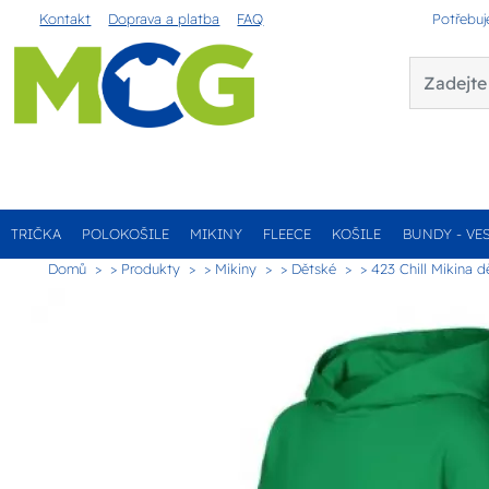
Kontakt
Doprava a platba
FAQ
Potřebuj
TRIČKA
POLOKOŠILE
MIKINY
FLEECE
KOŠILE
BUNDY - VE
Domů
> Produkty
> Mikiny
> Dětské
> 423 Chill Mikina 