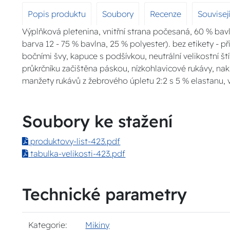
Popis produktu
Soubory
Recenze
Souvisej
Výplňková pletenina, vnitřní strana počesaná, 60 % bavln
barva 12 - 75 % bavlna, 25 % polyester). bez etikety - př
bočními švy, kapuce s podšívkou, neutrální velikostní štít
průkrčníku začištěna páskou, nízkohlavicové rukávy, nak
manžety rukávů z žebrového úpletu 2:2 s 5 % elastanu, 
Soubory ke stažení
produktovy-list-423.pdf
tabulka-velikosti-423.pdf
Technické parametry
Kategorie:
Mikiny