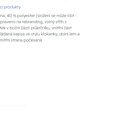
ící produkty
a, 40 % polyester (složení se může lišit -
ipraveno na rebranding, volný střih s
ek v boční části průkrčníku, vnitřní část
ládaná kapsa ve stylu klokanky, dolní lem a
vnitřní strana počesaná