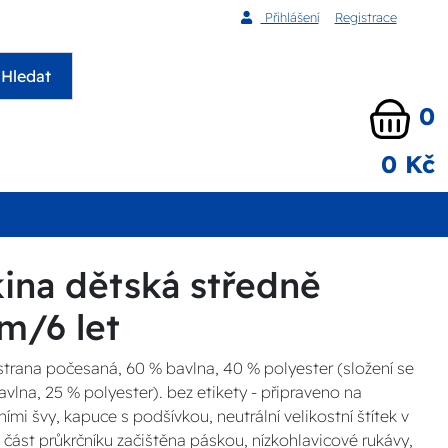
Přihlášení
Registrace
Hledat
0
0 Kč
kina dětská středně
m/6 let
 strana počesaná, 60 % bavlna, 40 % polyester (složení se
bavlna, 25 % polyester). bez etikety - připraveno na
ními švy, kapuce s podšívkou, neutrální velikostní štítek v
ní část průkrčníku začištěna páskou, nízkohlavicové rukávy,