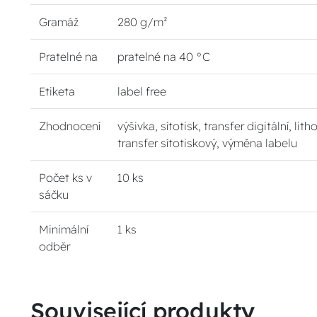
Gramáž
280 g/m²
Pratelné na
pratelné na 40 °C
Etiketa
label free
Zhodnocení
výšivka, sítotisk, transfer digitální, lith
transfer sítotiskový, výměna labelu
Počet ks v
10 ks
sáčku
Minimální
1 ks
odběr
Související produkty