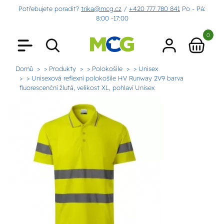
Potřebujete poradit?
trika@mcg.cz
/
+420 777 780 841
Po - Pá:
8:00 -17:00
0
Domů
> Produkty
> Polokošile
> Unisex
> Unisexová reflexní polokošile HV Runway 2V9 barva
fluorescenční žlutá, velikost XL, pohlaví Unisex