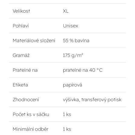
Velikost
XL
Pohlaví
Unisex
Materiálové složení
55 % bavlna
Gramáž
175 g/m²
Pratelné na
pratelné na 40 °C
Etiketa
papírová
Zhodnocení
výšivka, transferový potisk
Počet ks v sáčku
1 ks
Minimální odběr
1 ks