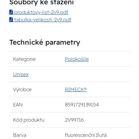
Soubory ke stažení
produktovy-list-2v9.pdf
tabulka-velikosti-2v9.pdf
Technické parametry
Kategorie:
Polokošile
Unisex
Výrobce
RIMECK®
EAN
8591729139154
Kód produktu
2V99716
Barva
fluorescenční žlutá