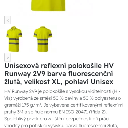
<
>
Unisexová reflexní polokošile HV
Runway 2V9 barva fluorescenční
žlutá, velikost XL, pohlaví Unisex
HV Runway 2V9 je polokošile s vysokou viditelností (Hi-
Vis) vyrobená ze směsi 50 % bavlny a 50 % polyesteru o
gramáži 175 g/m². Je vybavena certifikovanými reflexními
pruhy 3M a splňuje normu EN ISO 20471 (třída 2).
Spolehlivý prvek pro zajištění bezpečnosti při práci,
vhodný pro potisk či výšivku. barva fluorescenční žlutá,