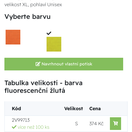
velikost XL, pohlaví Unisex
Vyberte barvu
Navrhnout vlastní potisk
Tabulka velikostí - barva
fluorescenční žlutá
Kód
Velikost
Cena
2V99713
S
374 Kč
více než 100 ks