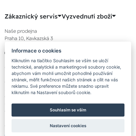
Zákaznický servis
Vyzvednutí zboží
Naše prodejna
Praha 10, Kavkazská 3
E-SHOP
Informace o cookies
777 780 841
Po:
Kliknutím na tlačítko Souhlasím se vším se uloží
technické, analytické a marketingové soubory cookie,
08:00 - 17:00
abychom vám mohli umožnit pohodlné používání
Út:
stránek, měřit funkčnost našich stránek a cílit na vás
08:00 - 17:00
reklamu. Své preference můžete snadno upravit
St:
kliknutím na Nastavení souborů cookie.
08:00 - 17:00
Čt:
Souhlasím se vším
08:00 - 17:00
Pá:
08:00 - 17:00
Nastavení cookies
Zobrazit na mapě