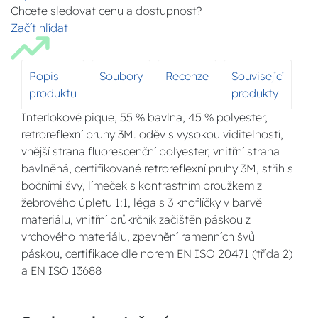
Chcete sledovat cenu a dostupnost?
Začít hlídat
Popis
Soubory
Recenze
Související
produktu
produkty
Interlokové pique, 55 % bavlna, 45 % polyester,
retroreflexní pruhy 3M. oděv s vysokou viditelností,
vnější strana fluorescenční polyester, vnitřní strana
bavlněná, certifikované retroreflexní pruhy 3M, střih s
bočními švy, límeček s kontrastním proužkem z
žebrového úpletu 1:1, léga s 3 knoflíčky v barvě
materiálu, vnitřní průkrčník začištěn páskou z
vrchového materiálu, zpevnění ramenních švů
páskou, certifikace dle norem EN ISO 20471 (třída 2)
a EN ISO 13688