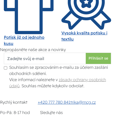
Vysoká kvalita potisku i
Potisk již od jednoho
textilu
kusu
Nepropásněte naše akce a novinky
Přihlásit se
Souhlasím se zpracováním e-mailu za účelem zasílání
obchodních sdělení.
Více informací naleznete v
zásady ochrany osobních
údajů
. Souhlas můžete kdykoliv odvolat.
Rychlý kontakt
+420 777 780 841
trika@mcg.cz
Po-Pá: 8-17 hod
Sledujte nás