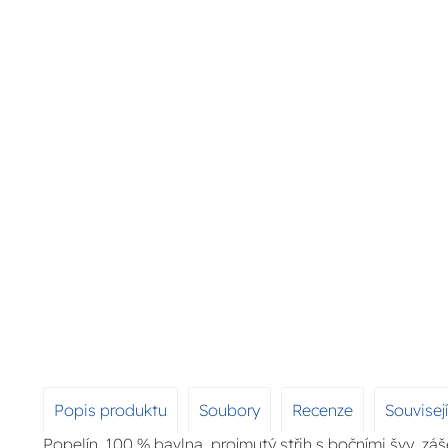
Popis produktu
Soubory
Recenze
Souvisej
Popelín, 100 % bavlna. projmutý střih s bočními švy, zá