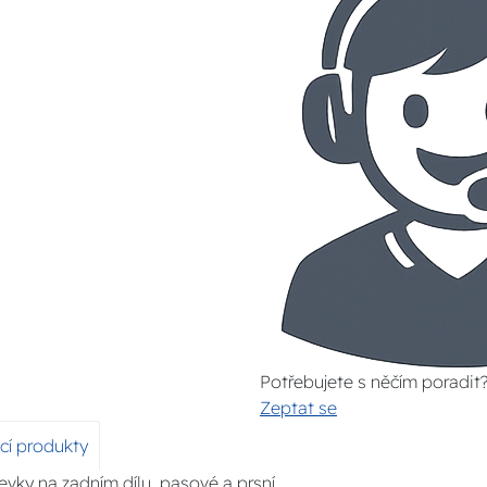
Potřebujete s něčím poradit
Zeptat se
ící produkty
ševky na zadním dílu, pasové a prsní