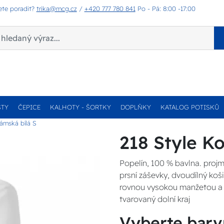
ete poradit?
trika@mcg.cz
/
+420 777 780 841
Po - Pá: 8:00 -17:00
STY
ČEPICE
KALHOTY - ŠORTKY
DOPLŇKY
KATALOG POTISKŮ
dámská bílá S
218 Style Ko
Popelín, 100 % bavlna. projm
prsní záševky, dvoudílný koši
rovnou vysokou manžetou a ro
tvarovaný dolní kraj
Vyberte barv