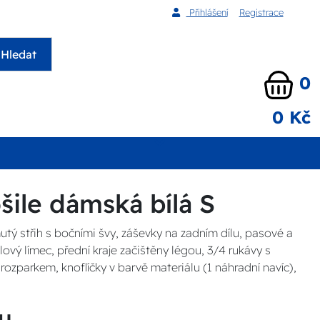
Přihlášení
Registrace
Hledat
0
0 Kč
šile dámská bílá S
utý střih s bočními švy, záševky na zadním dílu, pasové a
lový límec, přední kraje začištěny légou, 3/4 rukávy s
zparkem, knoflíčky v barvě materiálu (1 náhradní navíc),
u