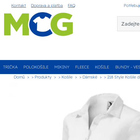
Kontakt
Doprava a platba
FAQ
Potřebuj
TRIČKA
POLOKOŠILE
MIKINY
FLEECE
KOŠILE
BUNDY - VE
Domů
> Produkty
> Košile
> Dámské
> 218 Style Košile 