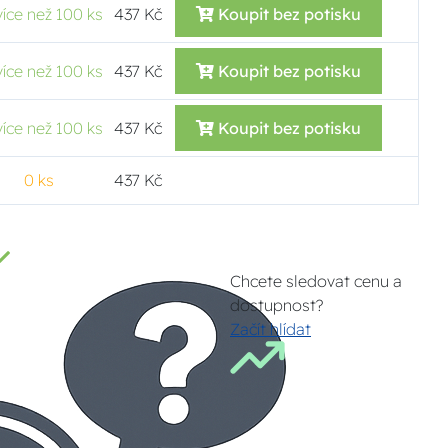
více než 100 ks
437 Kč
Koupit bez potisku
více než 100 ks
437 Kč
Koupit bez potisku
více než 100 ks
437 Kč
Koupit bez potisku
0 ks
437 Kč
Chcete sledovat cenu a
dostupnost?
Začít hlídat