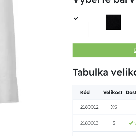
Tabulka veliko
Kód
Velikost
Dos
2180012
XS
2180013
S