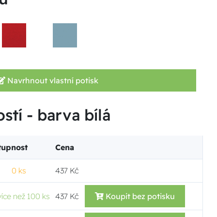
Navrhnout vlastní potisk
stí - barva bílá
tupnost
Cena
0 ks
437 Kč
více než 100 ks
437 Kč
Koupit bez potisku