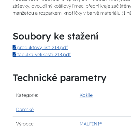
záševky, dvoudílný košilový límec, přední kraje začiště
manžetou a rozparkem, knoflíčky v barvě materiálu (1 náh
Soubory ke stažení
produktovy-list-218.pdf
tabulka-velikosti-218.pdf
Technické parametry
Kategorie:
Košile
Dámské
Výrobce
MALFINI®