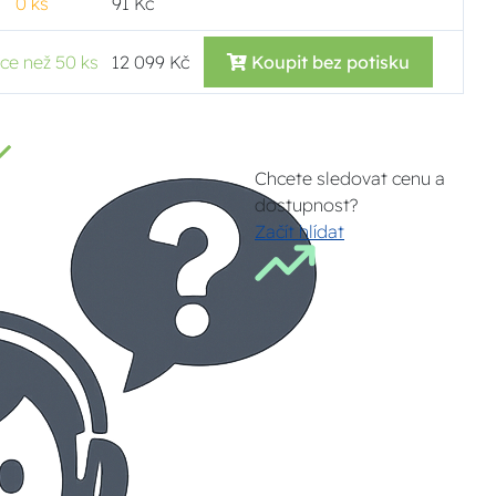
0 ks
91 Kč
íce než 50 ks
12 099 Kč
Koupit bez potisku
Chcete sledovat cenu a
dostupnost?
Začít hlídat