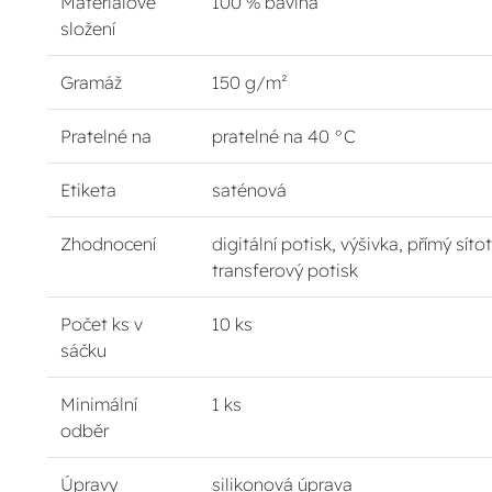
Materiálové
100 % bavlna
složení
Gramáž
150 g/m²
Pratelné na
pratelné na 40 °C
Etiketa
saténová
Zhodnocení
digitální potisk, výšivka, přímý sítot
transferový potisk
Počet ks v
10 ks
sáčku
Minimální
1 ks
odběr
Úpravy
silikonová úprava