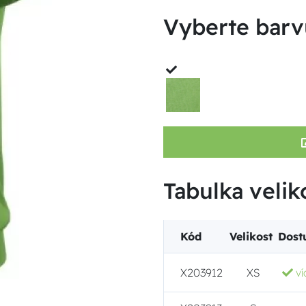
Vyberte barv
Tabulka velik
Kód
Velikost
Dost
X203912
XS
ví