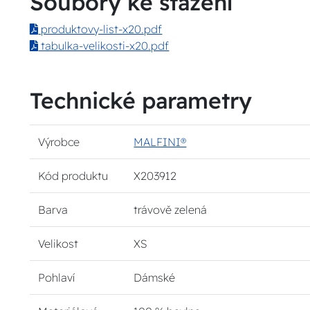
Soubory ke stažení
produktovy-list-x20.pdf
tabulka-velikosti-x20.pdf
Technické parametry
Výrobce
MALFINI®
Kód produktu
X203912
Barva
trávově zelená
Velikost
XS
Pohlaví
Dámské