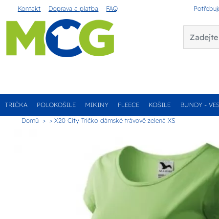
Kontakt
Doprava a platba
FAQ
Potřebuj
TRIČKA
POLOKOŠILE
MIKINY
FLEECE
KOŠILE
BUNDY - VE
Domů
> X20 City Tričko dámské trávově zelená XS