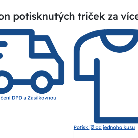
on potisknutých triček za víc
učení DPD a Zásilkovnou
Potisk již od jednoho kusu