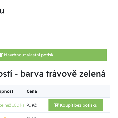
u
Navrhnout vlastní potisk
ostí - barva trávově zelená
upnost
Cena
ce než 100 ks
91 Kč
Koupit bez potisku