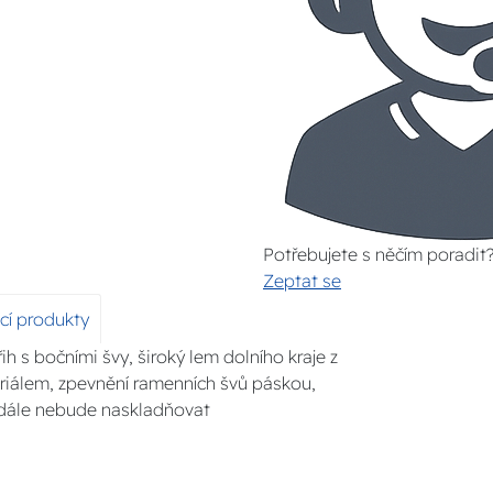
Potřebujete s něčím poradit
Zeptat se
ící produkty
ih s bočními švy, široký lem dolního kraje z
riálem, zpevnění ramenních švů páskou,
 nadále nebude naskladňovat