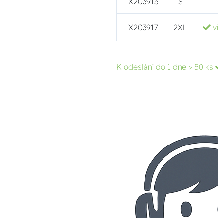
X203913
S
X203917
2XL
v
K odeslání do 1 dne
> 50 ks