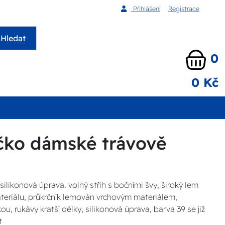
Přihlášení
Registrace
Hledat
0
0 Kč
ičko dámské trávově
silikonová úprava. volný střih s bočními švy, široký lem
ateriálu, průkrčník lemován vrchovým materiálem,
, rukávy kratší délky, silikonová úprava, barva 39 se již
t