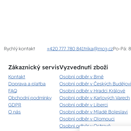
Rychlý kontakt
+420 777 780 841
trika@mcg.cz
Po-Pá: 
Zákaznický servis
Vyzvednutí zboží
Kontakt
Osobní odběr v Brně
Doprava a platba
Osobní odběr v Českých Budějovi
FAQ
Osobní odběr v Hradci Králové
Obchodní podmínky
Osobní odběr v Karlových Varech
GDPR
Osobní odběr v Liberci
O nás
Osobní odběr v Mladé Boleslavi
Osobní odběr v Olomouci
Osobní odběr v Ostravě