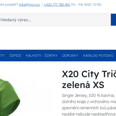
ete poradit?
trika@mcg.cz
/
+420 777 780 841
Po - Pá: 8:00 -17:00
STY
ČEPICE
KALHOTY - ŠORTKY
DOPLŇKY
KATALOG POTISKŮ
X20 City Tr
zelená XS
Single Jersey, 100 % bavlna, 
dolního kraje z vrchového m
zpevnění ramenních švů páskou
nadále nebude naskladňova