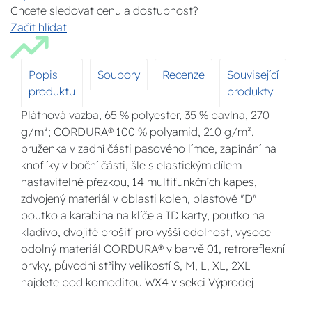
Chcete sledovat cenu a dostupnost?
Začít hlídat
Popis
Soubory
Recenze
Související
produktu
produkty
Plátnová vazba, 65 % polyester, 35 % bavlna, 270
g/m²; CORDURA® 100 % polyamid, 210 g/m².
pruženka v zadní části pasového límce, zapínání na
knoflíky v boční části, šle s elastickým dílem
nastavitelné přezkou, 14 multifunkčních kapes,
zdvojený materiál v oblasti kolen, plastové "D"
poutko a karabina na klíče a ID karty, poutko na
kladivo, dvojité prošití pro vyšší odolnost, vysoce
odolný materiál CORDURA® v barvě 01, retroreflexní
prvky, původní střihy velikostí S, M, L, XL, 2XL
najdete pod komoditou WX4 v sekci Výprodej