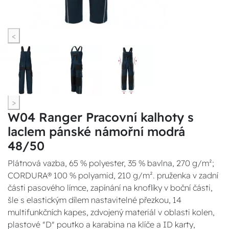
<
>
W04 Ranger Pracovní kalhoty s
laclem pánské námořní modrá
48/50
Plátnová vazba, 65 % polyester, 35 % bavlna, 270 g/m²;
CORDURA® 100 % polyamid, 210 g/m². pruženka v zadní
části pasového límce, zapínání na knoflíky v boční části,
šle s elastickým dílem nastavitelné přezkou, 14
multifunkčních kapes, zdvojený materiál v oblasti kolen,
plastové "D" poutko a karabina na klíče a ID karty,