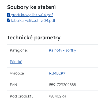
Soubory ke stažení
produktovy-list-w04.pdf
tabulka-velikosti-w04.pdf
Technické parametry
Kategorie:
Kalhoty - šortky
Pánské
Výrobce
RIMECK®
EAN
8591729209888
Kód produktu
W0402R4