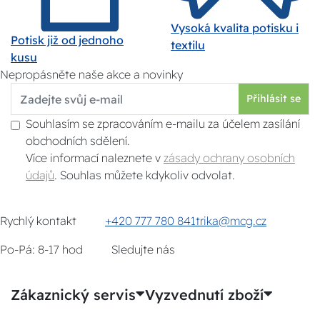
Vysoká kvalita potisku i
Potisk již od jednoho
textilu
kusu
Nepropásněte naše akce a novinky
Přihlásit se
Souhlasím se zpracováním e-mailu za účelem zasílání
obchodních sdělení.
Více informací naleznete v
zásady ochrany osobních
údajů
. Souhlas můžete kdykoliv odvolat.
Rychlý kontakt
+420 777 780 841
trika@mcg.cz
Po-Pá: 8-17 hod
Sledujte nás
Zákaznický servis
Vyzvednutí zboží