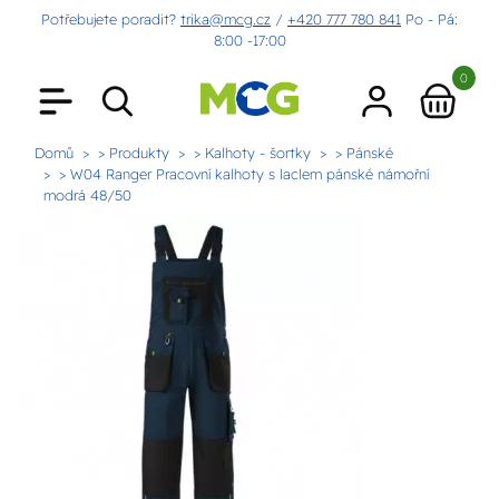
Potřebujete poradit?
trika@mcg.cz
/
+420 777 780 841
Po - Pá:
8:00 -17:00
0
Domů
> Produkty
> Kalhoty - šortky
> Pánské
> W04 Ranger Pracovní kalhoty s laclem pánské námořní
modrá 48/50