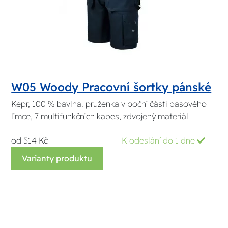
W05 Woody Pracovní šortky pánské
Kepr, 100 % bavlna. pruženka v boční části pasového
límce, 7 multifunkčních kapes, zdvojený materiál
od 514 Kč
K odeslání do 1 dne
Varianty produktu