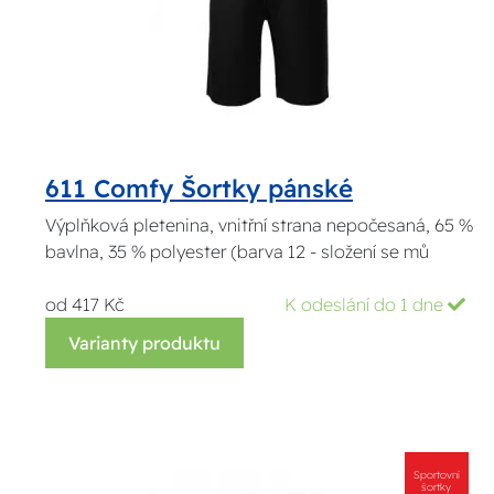
611 Comfy Šortky pánské
Výplňková pletenina, vnitřní strana nepočesaná, 65 %
bavlna, 35 % polyester (barva 12 - složení se mů
od 417 Kč
K odeslání do 1 dne
Varianty produktu
Sportovní
šortky