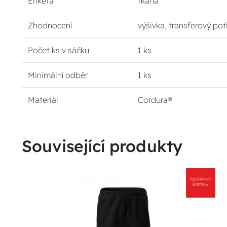
Etiketa
tkaná
Zhodnocení
výšivka, transferový pot
Počet ks v sáčku
1 ks
Minimální odběr
1 ks
Materiál
Cordura®
Související produkty
Teplákové
kraťasy