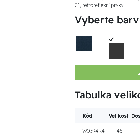
01, retroreflexní prvky
Vyberte barv
Tabulka velik
Kód
Velikost
Dos
W0394R4
48