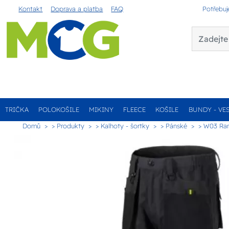
Kontakt
Doprava a platba
FAQ
Potřebuj
TRIČKA
POLOKOŠILE
MIKINY
FLEECE
KOŠILE
BUNDY - VE
Domů
> Produkty
> Kalhoty - šortky
> Pánské
> W03 Ran