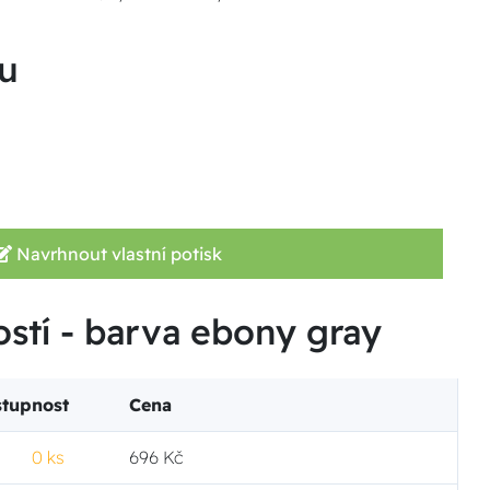
u
Navrhnout vlastní potisk
ostí - barva ebony gray
tupnost
Cena
0 ks
696 Kč