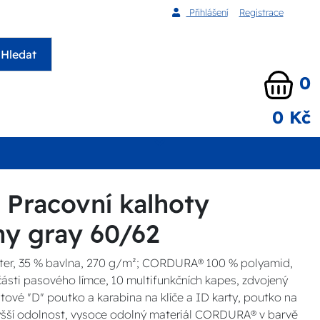
Přihlášení
Registrace
Hledat
0
0 Kč
Pracovní kalhoty
y gray 60/62
ster, 35 % bavlna, 270 g/m²; CORDURA® 100 % polyamid,
ásti pasového límce, 10 multifunkčních kapes, zdvojený
stové "D" poutko a karabina na klíče a ID karty, poutko na
 vyšší odolnost, vysoce odolný materiál CORDURA® v barvě