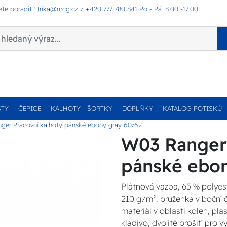
ete poradit?
trika@mcg.cz
/
+420 777 780 841
Po - Pá: 8:00 -17:00
STY
ČEPICE
KALHOTY - ŠORTKY
DOPLŇKY
KATALOG POTISKŮ
ger Pracovní kalhoty pánské ebony gray 60/62
W03 Ranger 
pánské ebon
Plátnová vazba, 65 % polye
210 g/m². pruženka v boční č
materiál v oblasti kolen, pla
kladivo, dvojité prošití pro