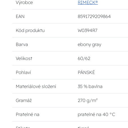
Výrobce
RIMECK®
EAN
8591729209864
Kód produktu
W0394R7
Barva
ebony gray
Velikost
60/62
Pohlaví
PÁNSKÉ
Materiálové složení
35 % bavlna
Gramáž
270 g/m²
Pratelné na
pratelné na 40 °C