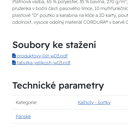
Plátnová vazba, 65 % polyester, 35 % bavlna, 270 g/
pruženka v boční části pasového límce, 10 multifunkčníc
plastové "D" poutko a karabina na klíče a ID karty, poutk
odolnost, vysoce odolný materiál CORDURA® v barvě 01,
Soubory ke stažení
produktovy-list-w03.pdf
tabulka-velikosti-w03.pdf
Technické parametry
Kategorie:
Kalhoty - šortky
Pánské