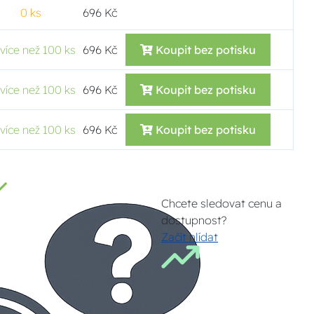
0 ks
696 Kč
více než 100 ks
696 Kč
Koupit bez potisku
více než 100 ks
696 Kč
Koupit bez potisku
více než 100 ks
696 Kč
Koupit bez potisku
Chcete sledovat cenu a
dostupnost?
Začít hlídat