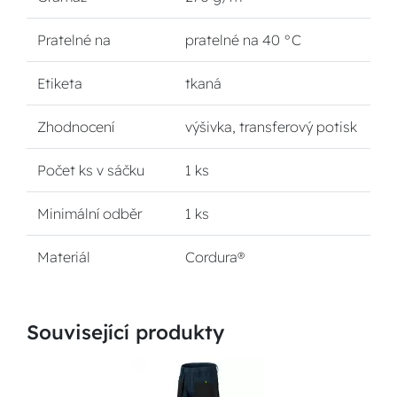
Pratelné na
pratelné na 40 °C
Etiketa
tkaná
Zhodnocení
výšivka, transferový potisk
Počet ks v sáčku
1 ks
Minimální odběr
1 ks
Materiál
Cordura®
Související produkty