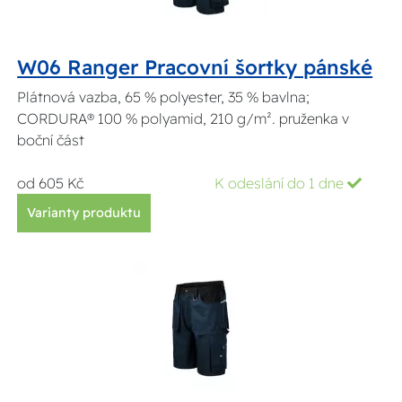
W06 Ranger Pracovní šortky pánské
Plátnová vazba, 65 % polyester, 35 % bavlna;
CORDURA® 100 % polyamid, 210 g/m². pruženka v
boční část
od 605 Kč
K odeslání do 1 dne
Varianty produktu