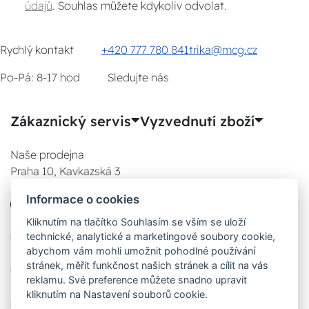
údajů
. Souhlas můžete kdykoliv odvolat.
Rychlý kontakt
+420 777 780 841
trika@mcg.cz
Po-Pá: 8-17 hod
Sledujte nás
Zákaznický servis
Vyzvednutí zboží
Naše prodejna
Praha 10, Kavkazská 3
E-SHOP
Informace o cookies
777 780 841
Po:
Kliknutím na tlačítko Souhlasím se vším se uloží
technické, analytické a marketingové soubory cookie,
08:00 - 17:00
abychom vám mohli umožnit pohodlné používání
Út:
stránek, měřit funkčnost našich stránek a cílit na vás
08:00 - 17:00
reklamu. Své preference můžete snadno upravit
St:
kliknutím na Nastavení souborů cookie.
08:00 - 17:00