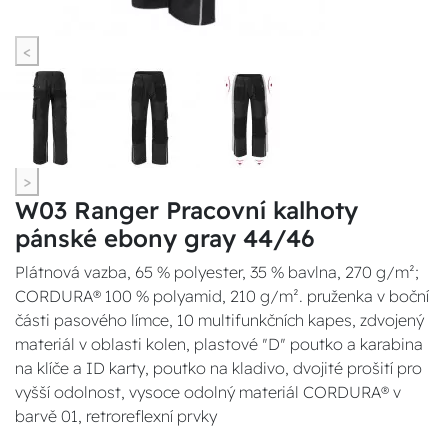
<
>
W03 Ranger Pracovní kalhoty
pánské ebony gray 44/46
Plátnová vazba, 65 % polyester, 35 % bavlna, 270 g/m²;
CORDURA® 100 % polyamid, 210 g/m². pruženka v boční
části pasového límce, 10 multifunkčních kapes, zdvojený
materiál v oblasti kolen, plastové "D" poutko a karabina
na klíče a ID karty, poutko na kladivo, dvojité prošití pro
vyšší odolnost, vysoce odolný materiál CORDURA® v
barvě 01, retroreflexní prvky