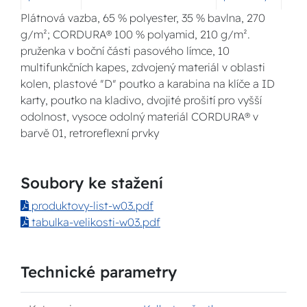
Plátnová vazba, 65 % polyester, 35 % bavlna, 270
g/m²; CORDURA® 100 % polyamid, 210 g/m².
pruženka v boční části pasového límce, 10
multifunkčních kapes, zdvojený materiál v oblasti
kolen, plastové "D" poutko a karabina na klíče a ID
karty, poutko na kladivo, dvojité prošití pro vyšší
odolnost, vysoce odolný materiál CORDURA® v
barvě 01, retroreflexní prvky
Soubory ke stažení
produktovy-list-w03.pdf
tabulka-velikosti-w03.pdf
Technické parametry