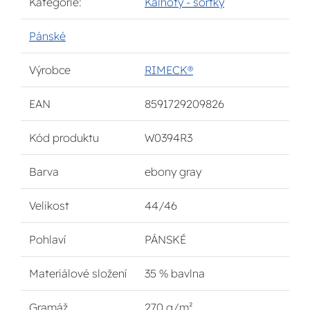
Kategorie:
Kalhoty - šortky
Pánské
Výrobce
RIMECK®
EAN
8591729209826
Kód produktu
W0394R3
Barva
ebony gray
Velikost
44/46
Pohlaví
PÁNSKÉ
Materiálové složení
35 % bavlna
Gramáž
270 g/m²