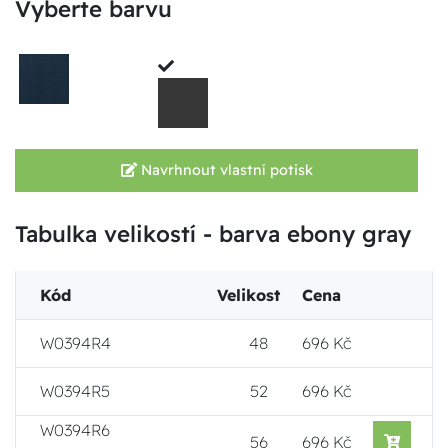
Vyberte barvu
Navrhnout vlastní potisk
Tabulka velikostí - barva ebony gray
Kód
Velikost
Cena
W0394R4
48
696 Kč
W0394R5
52
696 Kč
W0394R6
56
696 Kč