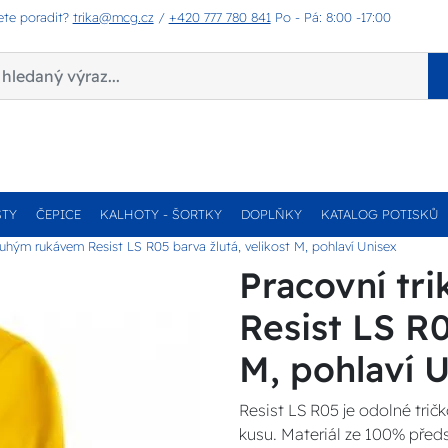
ete poradit?
trika@mcg.cz
/
+420 777 780 841
Po - Pá: 8:00 -17:00
STY
ČEPICE
KALHOTY - ŠORTKY
DOPLŇKY
KATALOG POTISKŮ
louhým rukávem Resist LS R05 barva žlutá, velikost M, pohlaví Unisex
Pracovní tr
Resist LS R0
M, pohlaví 
Resist LS R05 je odolné trič
kusu. Materiál ze 100% před