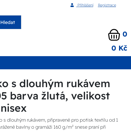
Přihlášení
Registrace
Hledat
0
0 Kč
iko s dlouhým rukávem
5 barva žlutá, velikost
Unisex
ko s dlouhým rukávem, připravené pro potisk textilu od 1
srážené bavlny o gramáži 160 g/m² snese praní při