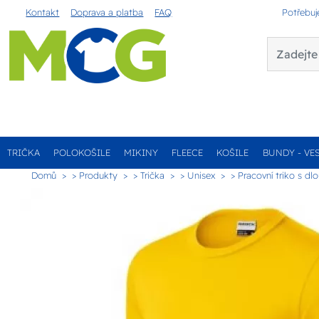
Kontakt
Doprava a platba
FAQ
Potřebuj
TRIČKA
POLOKOŠILE
MIKINY
FLEECE
KOŠILE
BUNDY - VE
Domů
> Produkty
> Trička
> Unisex
> Pracovní triko s d