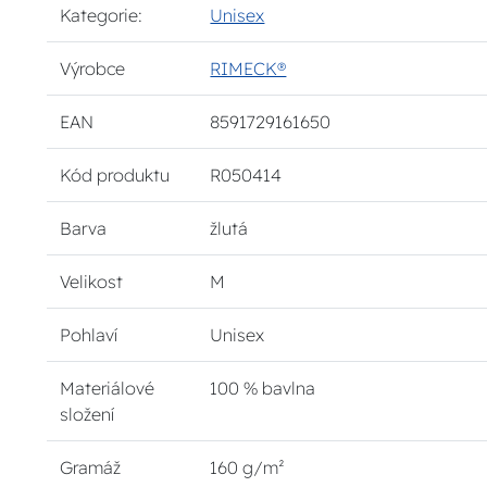
Kategorie:
Unisex
Výrobce
RIMECK®
EAN
8591729161650
Kód produktu
R050414
Barva
žlutá
Velikost
M
Pohlaví
Unisex
Materiálové
100 % bavlna
složení
Gramáž
160 g/m²