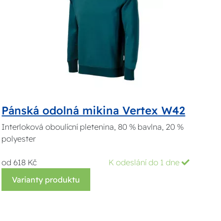
Pánská odolná mikina Vertex W42
Interloková oboulícní pletenina, 80 % bavlna, 20 %
polyester
od 618 Kč
K odeslání do 1 dne
Varianty produktu