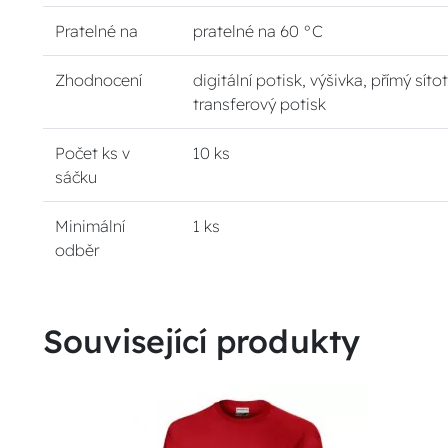
Pratelné na
pratelné na 60 °C
Zhodnocení
digitální potisk, výšivka, přímý sítot
transferový potisk
Počet ks v
10 ks
sáčku
Minimální
1 ks
odběr
Související produkty