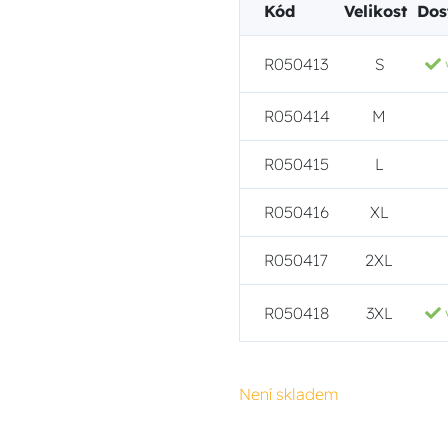
Kód
Velikost
Dos
R050413
S
R050414
M
R050415
L
R050416
XL
R050417
2XL
R050418
3XL
Není skladem