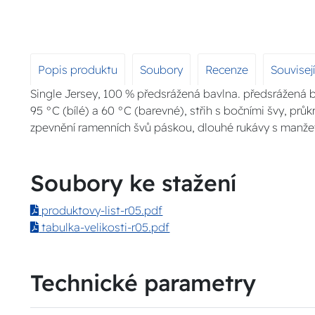
Popis produktu
Soubory
Recenze
Souvisej
Single Jersey, 100 % předsrážená bavlna. předsrážená 
95 °C (bílé) a 60 °C (barevné), střih s bočními švy, pr
zpevnění ramenních švů páskou, dlouhé rukávy s manže
Soubory ke stažení
produktovy-list-r05.pdf
tabulka-velikosti-r05.pdf
Technické parametry