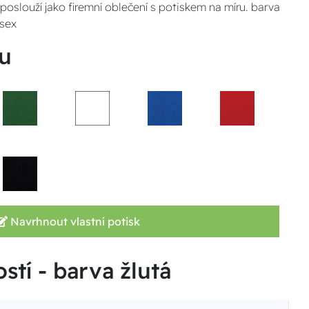
poslouží jako firemní oblečení s potiskem na míru. barva
isex
u
Navrhnout vlastní potisk
stí - barva žlutá