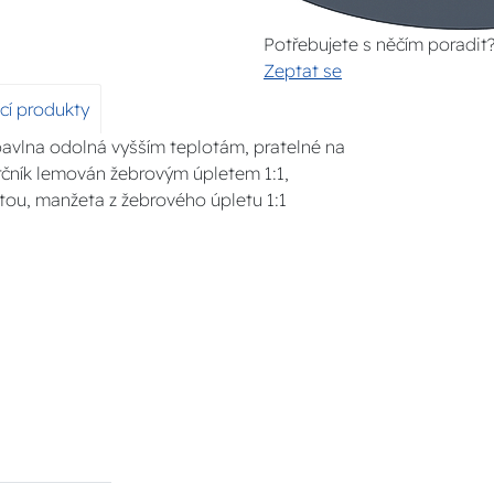
Potřebujete s něčím poradit
Zeptat se
ící produkty
bavlna odolná vyšším teplotám, pratelné na
ůkrčník lemován žebrovým úpletem 1:1,
tou, manžeta z žebrového úpletu 1:1