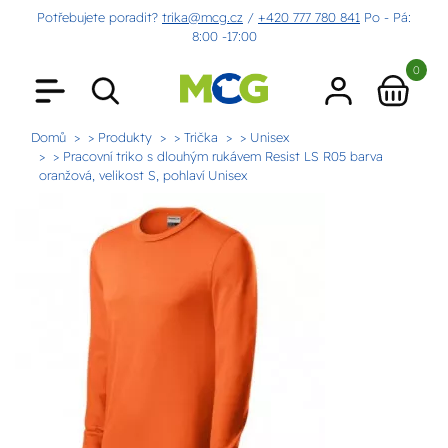
Potřebujete poradit?
trika@mcg.cz
/
+420 777 780 841
Po - Pá:
8:00 -17:00
0
Domů
> Produkty
> Trička
> Unisex
> Pracovní triko s dlouhým rukávem Resist LS R05 barva
oranžová, velikost S, pohlaví Unisex