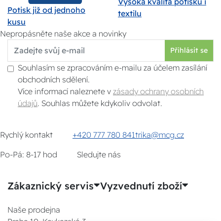
Vysoká kvalita potisku i
Potisk již od jednoho
textilu
kusu
Nepropásněte naše akce a novinky
Přihlásit se
Souhlasím se zpracováním e-mailu za účelem zasílání
obchodních sdělení.
Více informací naleznete v
zásady ochrany osobních
údajů
. Souhlas můžete kdykoliv odvolat.
Rychlý kontakt
+420 777 780 841
trika@mcg.cz
Po-Pá: 8-17 hod
Sledujte nás
Zákaznický servis
Vyzvednutí zboží
Naše prodejna