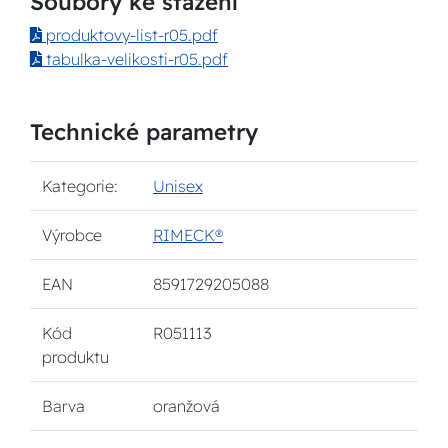
Soubory ke stažení
produktovy-list-r05.pdf
tabulka-velikosti-r05.pdf
Technické parametry
Kategorie:
Unisex
Výrobce
RIMECK®
EAN
8591729205088
Kód
R051113
produktu
Barva
oranžová