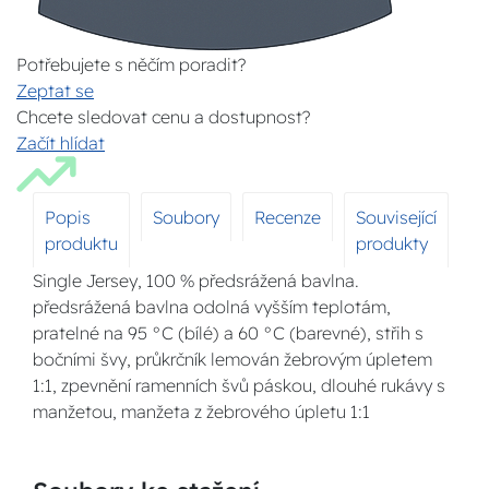
Potřebujete s něčím poradit?
Zeptat se
Chcete sledovat cenu a dostupnost?
Začít hlídat
Popis
Soubory
Recenze
Související
produktu
produkty
Single Jersey, 100 % předsrážená bavlna.
předsrážená bavlna odolná vyšším teplotám,
pratelné na 95 °C (bílé) a 60 °C (barevné), střih s
bočními švy, průkrčník lemován žebrovým úpletem
1:1, zpevnění ramenních švů páskou, dlouhé rukávy s
manžetou, manžeta z žebrového úpletu 1:1