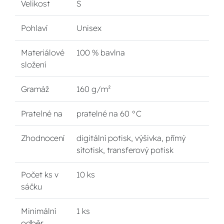
Velikost
S
Pohlaví
Unisex
Materiálové
100 % bavlna
složení
Gramáž
160 g/m²
Pratelné na
pratelné na 60 °C
Zhodnocení
digitální potisk, výšivka, přímý
sítotisk, transferový potisk
Počet ks v
10 ks
sáčku
Minimální
1 ks
odběr