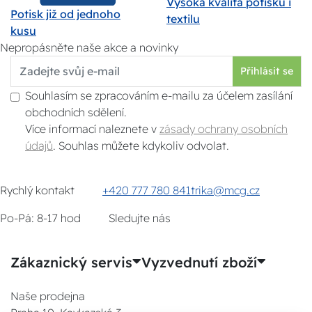
Vysoká kvalita potisku i
Potisk již od jednoho
textilu
kusu
Nepropásněte naše akce a novinky
Přihlásit se
Souhlasím se zpracováním e-mailu za účelem zasílání
obchodních sdělení.
Více informací naleznete v
zásady ochrany osobních
údajů
. Souhlas můžete kdykoliv odvolat.
Rychlý kontakt
+420 777 780 841
trika@mcg.cz
Po-Pá: 8-17 hod
Sledujte nás
Zákaznický servis
Vyzvednutí zboží
Naše prodejna