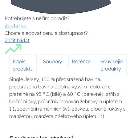
Potřebujete s něčím poradit?
Zeptat se
Chcete sledovat cenu a dostupnost?
Začít hlídat
Popis
Soubory
Recenze
Související
produktu
produkty
Single Jersey, 100 % předsrážená bavlna.
předsrážená bavlna odolná vyšším teplotám,
pratelné na 95 °C (bílé) a 60 °C (barevné), střih s
bočními švy, průkrčník lemován žebrovým úpletem
1:1, zpevnění ramenních švů páskou, dlouhé rukávy s
manžetou, manžeta z žebrového úpletu 1:1