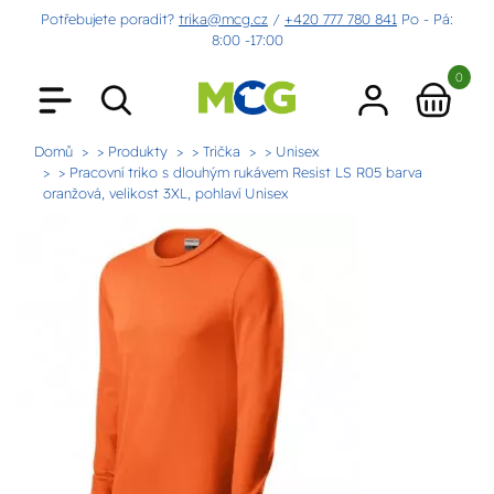
Potřebujete poradit?
trika@mcg.cz
/
+420 777 780 841
Po - Pá:
8:00 -17:00
0
Domů
> Produkty
> Trička
> Unisex
> Pracovní triko s dlouhým rukávem Resist LS R05 barva
oranžová, velikost 3XL, pohlaví Unisex