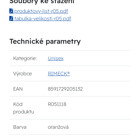
Soubory ke stažení
produktovy-list-r05.pdf
tabulka-velikosti-r05.pdf
Technické parametry
Kategorie:
Unisex
Výrobce
RIMECK®
EAN
8591729205132
Kód
R051118
produktu
Barva
oranžová