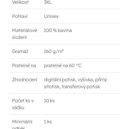
Velikost
3XL
Pohlaví
Unisex
Materiálové
100 % bavlna
složení
Gramáž
160 g/m²
Pratelné na
pratelné na 60 °C
Zhodnocení
digitální potisk, výšivka, přímý
sítotisk, transferový potisk
Počet ks v
10 ks
sáčku
Minimální
1 ks
odběr