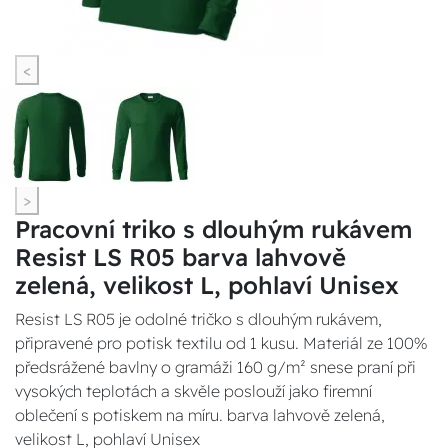
<
>
Pracovní triko s dlouhým rukávem
Resist LS R05 barva lahvově
zelená, velikost L, pohlaví Unisex
Resist LS R05 je odolné tričko s dlouhým rukávem,
připravené pro potisk textilu od 1 kusu. Materiál ze 100%
předsrážené bavlny o gramáži 160 g/m² snese praní při
vysokých teplotách a skvěle poslouží jako firemní
oblečení s potiskem na míru. barva lahvově zelená,
velikost L, pohlaví Unisex