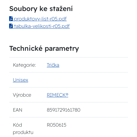
Soubory ke stažení
produktovy-list-r05.pdf
tabulka-velikosti-r05.pdf
Technické parametry
Kategorie:
Trička
Unisex
Výrobce
RIMECK®
EAN
8591729161780
Kód
R050615
produktu