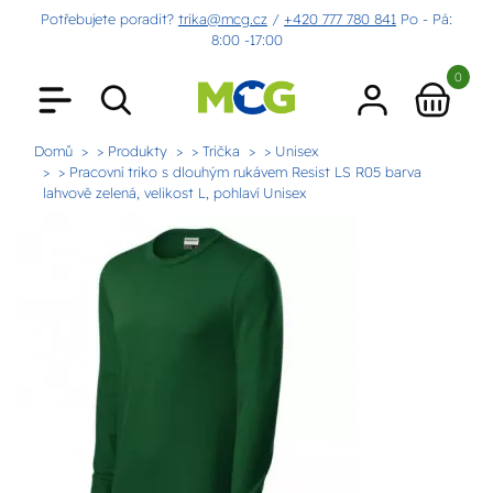
Potřebujete poradit?
trika@mcg.cz
/
+420 777 780 841
Po - Pá:
8:00 -17:00
0
Domů
> Produkty
> Trička
> Unisex
> Pracovní triko s dlouhým rukávem Resist LS R05 barva
lahvově zelená, velikost L, pohlaví Unisex