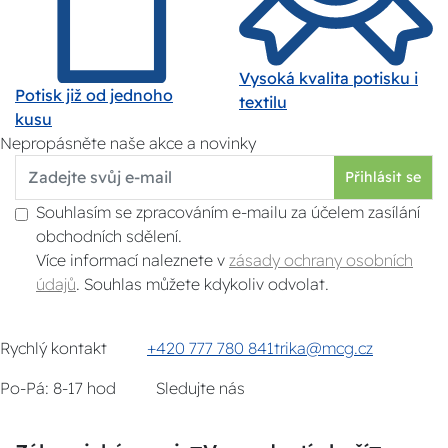
Vysoká kvalita potisku i
Potisk již od jednoho
textilu
kusu
Nepropásněte naše akce a novinky
Přihlásit se
Souhlasím se zpracováním e-mailu za účelem zasílání
obchodních sdělení.
Více informací naleznete v
zásady ochrany osobních
údajů
. Souhlas můžete kdykoliv odvolat.
Rychlý kontakt
+420 777 780 841
trika@mcg.cz
Po-Pá: 8-17 hod
Sledujte nás