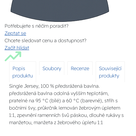
Potřebujete s něčím poradit?
Zeptat se
Chcete sledovat cenu a dostupnost?
Začít hlídat
Popis
Soubory
Recenze
Související
produktu
produkty
Single Jersey, 100 % předsrážená bavlna.
předsrážená bavlna odolná vyšším teplotám,
pratelné na 95 °C (bílé) a 60 °C (barevné), střih s
bočními švy, průkrčník lemován žebrovým úpletem
1:1, zpevnění ramenních švů páskou, dlouhé rukávy s
manžetou, manžeta z žebrového úpletu 1:1