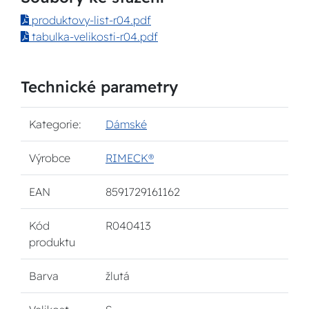
produktovy-list-r04.pdf
tabulka-velikosti-r04.pdf
Technické parametry
Kategorie:
Dámské
Výrobce
RIMECK®
EAN
8591729161162
Kód
R040413
produktu
Barva
žlutá