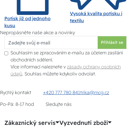
Vysoká kvalita potisku i
Potisk již od jednoho
textilu
kusu
Nepropásněte naše akce a novinky
Přihlásit se
Souhlasím se zpracováním e-mailu za účelem zasílání
obchodních sdělení.
Více informací naleznete v
zásady ochrany osobních
údajů
. Souhlas můžete kdykoliv odvolat.
Rychlý kontakt
+420 777 780 841
trika@mcg.cz
Po-Pá: 8-17 hod
Sledujte nás
Zákaznický servis
Vyzvednutí zboží