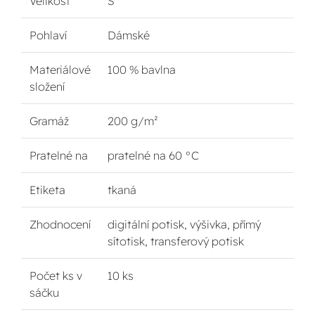
Velikost
S
Pohlaví
Dámské
Materiálové
100 % bavlna
složení
Gramáž
200 g/m²
Pratelné na
pratelné na 60 °C
Etiketa
tkaná
Zhodnocení
digitální potisk, výšivka, přímý
sítotisk, transferový potisk
Počet ks v
10 ks
sáčku