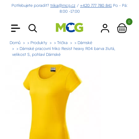
Potřebujete poradit?
trika@mcg.cz
/
+420 777 780 841
Po - Pá:
8:00 -17:00
0
Domů
> Produkty
> Trička
> Dámské
> Dámské pracovní triko Resist heavy R04 barva žlutá,
velikost S, pohlaví Dámské