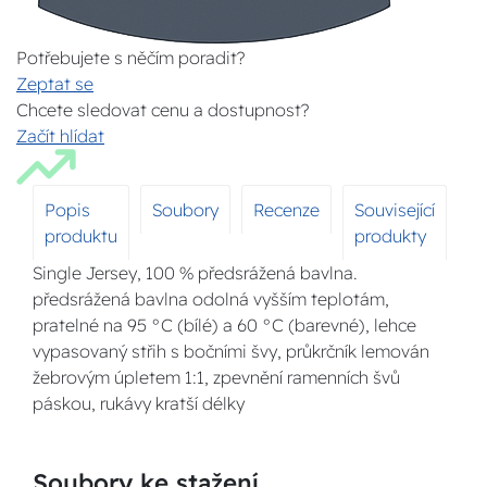
Potřebujete s něčím poradit?
Zeptat se
Chcete sledovat cenu a dostupnost?
Začít hlídat
Popis
Soubory
Recenze
Související
produktu
produkty
Single Jersey, 100 % předsrážená bavlna.
předsrážená bavlna odolná vyšším teplotám,
pratelné na 95 °C (bílé) a 60 °C (barevné), lehce
vypasovaný střih s bočními švy, průkrčník lemován
žebrovým úpletem 1:1, zpevnění ramenních švů
páskou, rukávy kratší délky
Soubory ke stažení