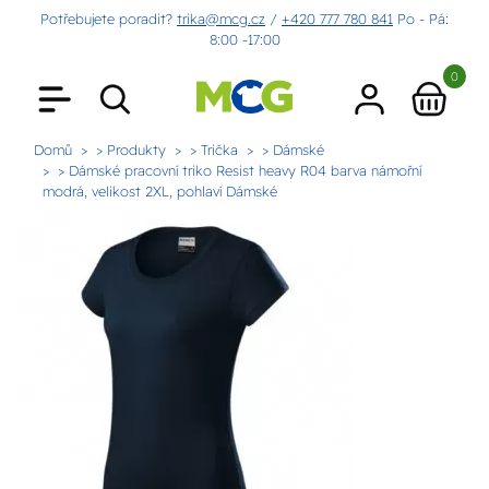
Potřebujete poradit?
trika@mcg.cz
/
+420 777 780 841
Po - Pá:
8:00 -17:00
0
Domů
> Produkty
> Trička
> Dámské
> Dámské pracovní triko Resist heavy R04 barva námořní
modrá, velikost 2XL, pohlaví Dámské