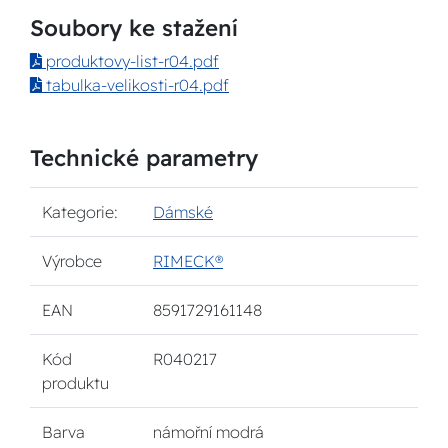
Soubory ke stažení
produktovy-list-r04.pdf
tabulka-velikosti-r04.pdf
Technické parametry
Kategorie:
Dámské
Výrobce
RIMECK®
EAN
8591729161148
Kód
R040217
produktu
Barva
námořní modrá