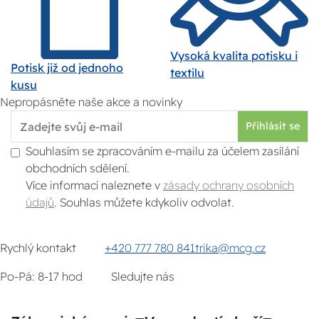
Vysoká kvalita potisku i
Potisk již od jednoho
textilu
kusu
Nepropásněte naše akce a novinky
Přihlásit se
Souhlasím se zpracováním e-mailu za účelem zasílání
obchodních sdělení.
Více informací naleznete v
zásady ochrany osobních
údajů
. Souhlas můžete kdykoliv odvolat.
Rychlý kontakt
+420 777 780 841
trika@mcg.cz
Po-Pá: 8-17 hod
Sledujte nás