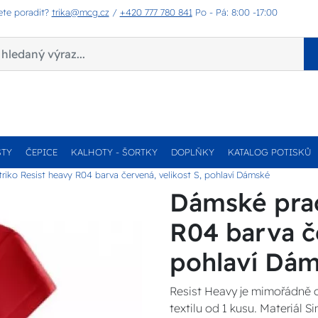
ete poradit?
trika@mcg.cz
/
+420 777 780 841
Po - Pá: 8:00 -17:00
STY
ČEPICE
KALHOTY - ŠORTKY
DOPLŇKY
KATALOG POTISKŮ
riko Resist heavy R04 barva červená, velikost S, pohlaví Dámské
Dámské prac
R04 barva če
pohlaví Dá
Resist Heavy je mimořádně o
textilu od 1 kusu. Materiál 