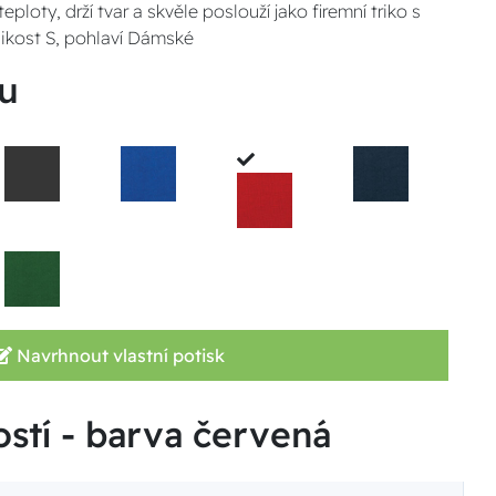
ploty, drží tvar a skvěle poslouží jako firemní triko s
likost S, pohlaví Dámské
u
Navrhnout vlastní potisk
ostí - barva červená