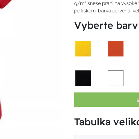
g/m² snese praní na vysoké te
potiskem. barva červená, ve
Vyberte barv
Tabulka velik