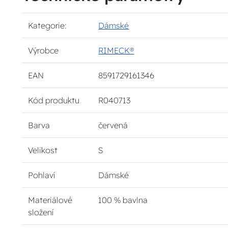
Kategorie:
Dámské
Výrobce
RIMECK®
EAN
8591729161346
Kód produktu
R040713
Barva
červená
Velikost
S
Pohlaví
Dámské
Materiálové
100 % bavlna
složení