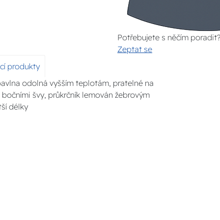
Potřebujete s něčím poradit
Zeptat se
ící produkty
bavlna odolná vyšším teplotám, pratelné na
 s bočními švy, průkrčník lemován žebrovým
ší délky