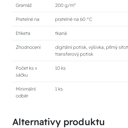
Gramáž
200 g/m²
Pratelné na
pratelné na 60 °C
Etiketa
tkaná
Zhodnocení
digitální potisk, výšivka, přímý sítot
transferový potisk
Počet ks v
10 ks
sáčku
Minimální
1 ks
odběr
Alternativy produktu