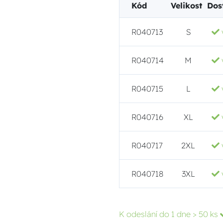
Kód
Velikost
Dos
R040713
S
R040714
M
R040715
L
R040716
XL
R040717
2XL
R040718
3XL
K odeslání do 1 dne
> 50 ks