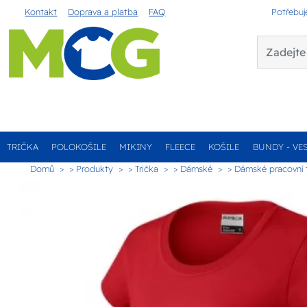
Kontakt
Doprava a platba
FAQ
Potřebuj
TRIČKA
POLOKOŠILE
MIKINY
FLEECE
KOŠILE
BUNDY - VE
Domů
> Produkty
> Trička
> Dámské
> Dámské pracovní t