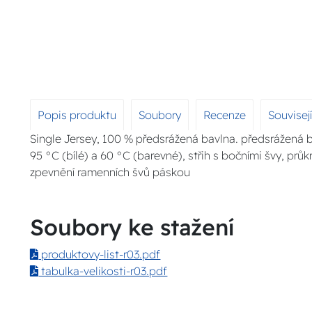
Popis produktu
Soubory
Recenze
Souvisej
Single Jersey, 100 % předsrážená bavlna. předsrážená 
95 °C (bílé) a 60 °C (barevné), střih s bočními švy, pr
zpevnění ramenních švů páskou
Soubory ke stažení
produktovy-list-r03.pdf
tabulka-velikosti-r03.pdf