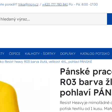
ete poradit?
trika@mcg.cz
/
+420 777 780 841
Po - Pá: 8:00 -17:00
STY
ČEPICE
KALHOTY - ŠORTKY
DOPLŇKY
KATALOG POTISKŮ
iko Resist heavy R03 barva žlutá, velikost 4XL, pohlaví PÁNSKÉ
Pánské prac
R03 barva žl
pohlaví PÁ
Resist Heavy je mimořádně o
potisk textilu od 1 kusu. Ma