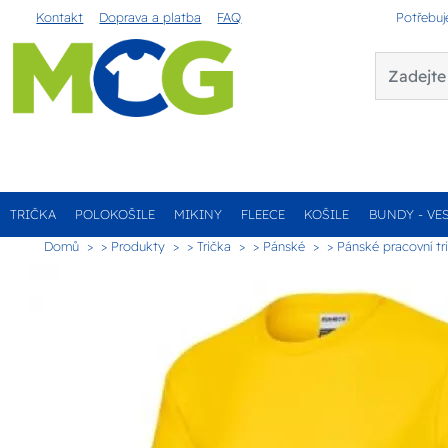
Kontakt
Doprava a platba
FAQ
Potřebuj
TRIČKA
POLOKOŠILE
MIKINY
FLEECE
KOŠILE
BUNDY - VE
Domů
> Produkty
> Trička
> Pánské
> Pánské pracovní tr