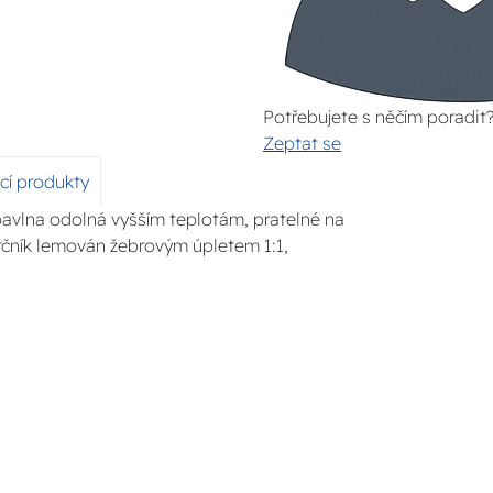
Potřebujete s něčím poradit
Zeptat se
ící produkty
bavlna odolná vyšším teplotám, pratelné na
ůkrčník lemován žebrovým úpletem 1:1,