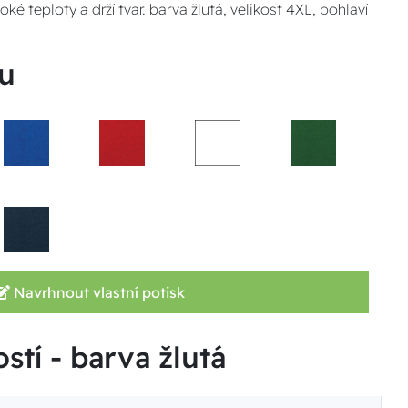
é teploty a drží tvar. barva žlutá, velikost 4XL, pohlaví
u
Navrhnout vlastní potisk
stí - barva žlutá