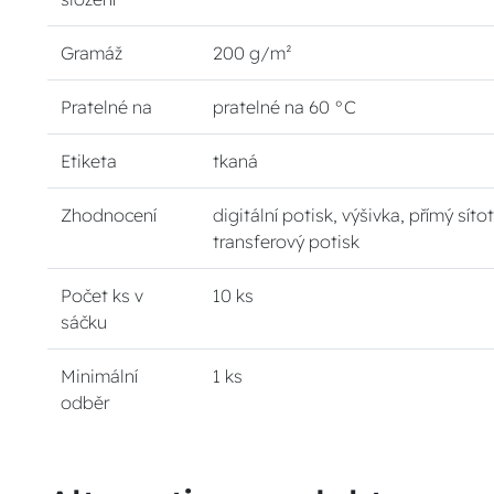
Gramáž
200 g/m²
Pratelné na
pratelné na 60 °C
Etiketa
tkaná
Zhodnocení
digitální potisk, výšivka, přímý sítot
transferový potisk
Počet ks v
10 ks
sáčku
Minimální
1 ks
odběr