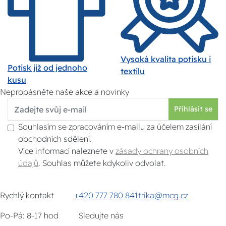
Vysoká kvalita potisku i
Potisk již od jednoho
textilu
kusu
Nepropásněte naše akce a novinky
Přihlásit se
Souhlasím se zpracováním e-mailu za účelem zasílání
obchodních sdělení.
Více informací naleznete v
zásady ochrany osobních
údajů
. Souhlas můžete kdykoliv odvolat.
Rychlý kontakt
+420 777 780 841
trika@mcg.cz
Po-Pá: 8-17 hod
Sledujte nás