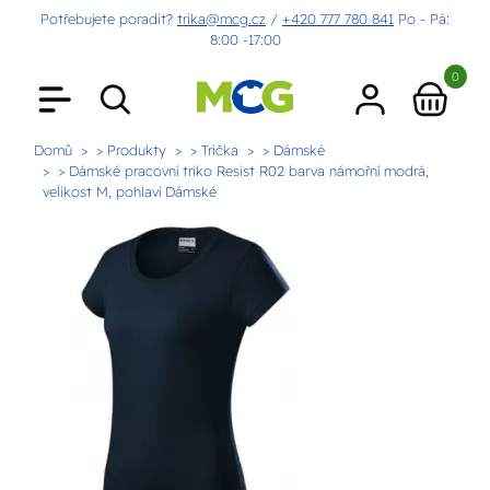
Potřebujete poradit?
trika@mcg.cz
/
+420 777 780 841
Po - Pá:
8:00 -17:00
0
Domů
> Produkty
> Trička
> Dámské
> Dámské pracovní triko Resist R02 barva námořní modrá,
velikost M, pohlaví Dámské