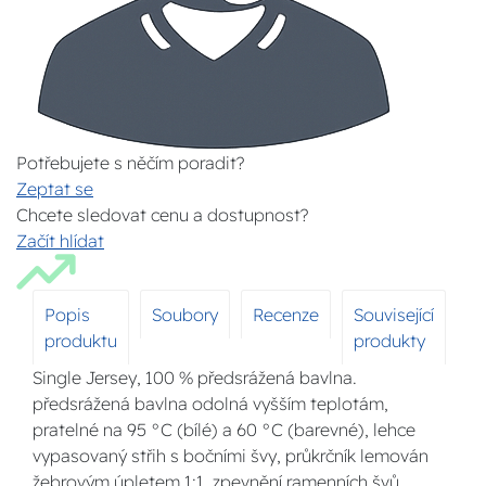
Potřebujete s něčím poradit?
Zeptat se
Chcete sledovat cenu a dostupnost?
Začít hlídat
Popis
Soubory
Recenze
Související
produktu
produkty
Single Jersey, 100 % předsrážená bavlna.
předsrážená bavlna odolná vyšším teplotám,
pratelné na 95 °C (bílé) a 60 °C (barevné), lehce
vypasovaný střih s bočními švy, průkrčník lemován
žebrovým úpletem 1:1, zpevnění ramenních švů