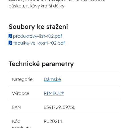
páskou, rukávy kratší délky
Soubory ke stažení
produktovy-list-r02.pdf
tabulka-velikosti-r02.pdf
Technické parametry
Kategorie:
Dámské
Výrobce
RIMECK®
EAN
8591729159756
Kód
R020214