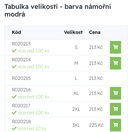
Tabulka velikostí - barva námořní
modrá
Kód
Velikost
Cena
R020213
S
213 Kč
více než 100 ks
R020214
M
213 Kč
více než 100 ks
R020215
L
213 Kč
R020216
XL
213 Kč
více než 100 ks
R020217
2XL
213 Kč
více než 100 ks
R020218
3XL
225 Kč
více než 10 ks