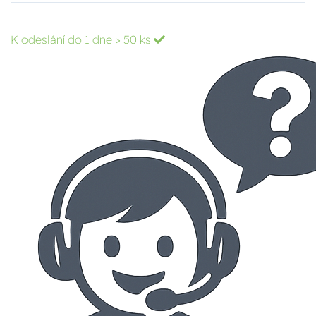
K odeslání do 1 dne
> 50 ks