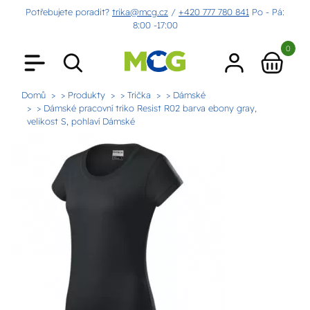
Potřebujete poradit?
trika@mcg.cz
/
+420 777 780 841
Po - Pá:
8:00 -17:00
0
Domů
> Produkty
> Trička
> Dámské
> Dámské pracovní triko Resist R02 barva ebony gray,
velikost S, pohlaví Dámské