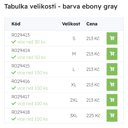
Tabulka velikostí - barva ebony gray
Kód
Velikost
Cena
R029413
S
213 Kč
více než 30 ks
R029414
M
213 Kč
více než 50 ks
R029415
L
213 Kč
více než 100 ks
R029416
XL
213 Kč
více než 100 ks
R029417
2XL
213 Kč
více než 100 ks
R029418
3XL
225 Kč
více než 100 ks