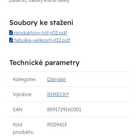
páskou, rukávy kratší délky
Soubory ke stažení
produktovy-list-r02.pdf
tabulka-velikosti-r02.pdf
Technické parametry
Kategorie:
Dámské
Výrobce
RIMECK®
EAN
8591729160301
Kód
R029413
produktu