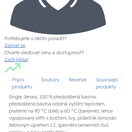
Potřebujete s něčím poradit?
Zeptat se
Chcete sledovat cenu a dostupnost?
Začít hlídat
Popis
Soubory
Recenze
Související
produktu
produkty
Single Jersey, 100 % předsrážená bavlna.
předsrážená bavlna odolná vyšším teplotám,
pratelné na 95 °C (bílé) a 60 °C (barevné), lehce
vypasovaný střih s bočními švy, průkrčník lemován
žebrovým úpletem 1:1, zpevnění ramenních švů