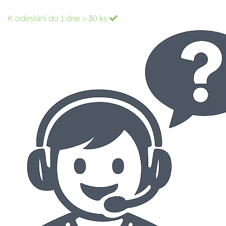
K odeslání do 1 dne
> 30 ks