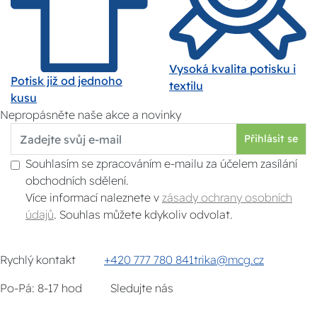
Vysoká kvalita potisku i
Potisk již od jednoho
textilu
kusu
Nepropásněte naše akce a novinky
Přihlásit se
Souhlasím se zpracováním e-mailu za účelem zasílání
obchodních sdělení.
Více informací naleznete v
zásady ochrany osobních
údajů
. Souhlas můžete kdykoliv odvolat.
Rychlý kontakt
+420 777 780 841
trika@mcg.cz
Po-Pá: 8-17 hod
Sledujte nás