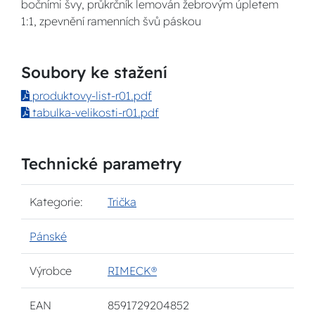
bočními švy, průkrčník lemován žebrovým úpletem
1:1, zpevnění ramenních švů páskou
Soubory ke stažení
produktovy-list-r01.pdf
tabulka-velikosti-r01.pdf
Technické parametry
Kategorie:
Trička
Pánské
Výrobce
RIMECK®
EAN
8591729204852