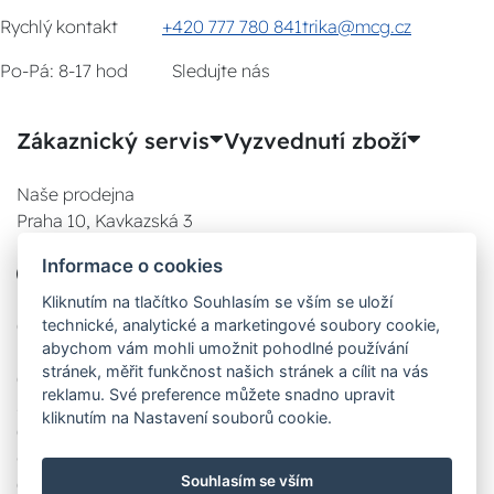
Rychlý kontakt
+420 777 780 841
trika@mcg.cz
Po-Pá: 8-17 hod
Sledujte nás
Zákaznický servis
Vyzvednutí zboží
Naše prodejna
Praha 10, Kavkazská 3
E-SHOP
Informace o cookies
777 780 841
Po:
Kliknutím na tlačítko Souhlasím se vším se uloží
technické, analytické a marketingové soubory cookie,
08:00 - 17:00
abychom vám mohli umožnit pohodlné používání
Út:
stránek, měřit funkčnost našich stránek a cílit na vás
08:00 - 17:00
reklamu. Své preference můžete snadno upravit
St:
kliknutím na Nastavení souborů cookie.
08:00 - 17:00
Čt:
Souhlasím se vším
08:00 - 17:00