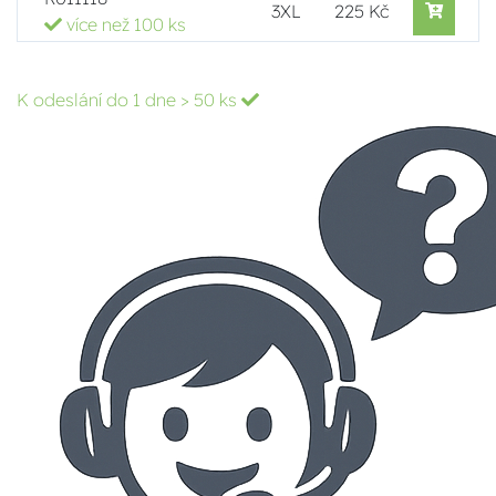
3XL
225 Kč
více než 100 ks
K odeslání do 1 dne
> 50 ks