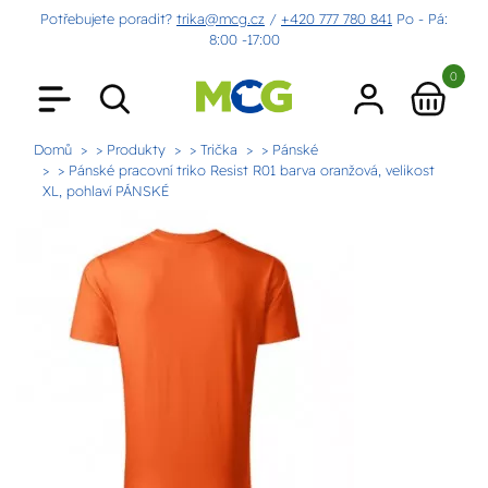
Potřebujete poradit?
trika@mcg.cz
/
+420 777 780 841
Po - Pá:
8:00 -17:00
0
Domů
> Produkty
> Trička
> Pánské
> Pánské pracovní triko Resist R01 barva oranžová, velikost
XL, pohlaví PÁNSKÉ