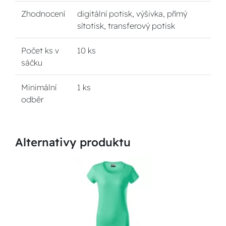
Zhodnocení
digitální potisk, výšivka, přímý
sítotisk, transferový potisk
Počet ks v
10 ks
sáčku
Minimální
1 ks
odběr
Alternativy produktu