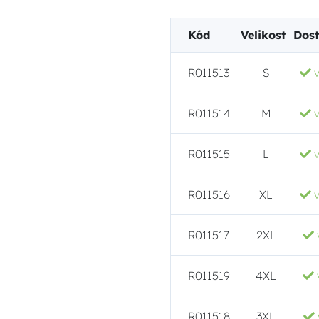
Kód
Velikost
Dos
R011513
S
R011514
M
R011515
L
R011516
XL
R011517
2XL
R011519
4XL
R011518
3XL