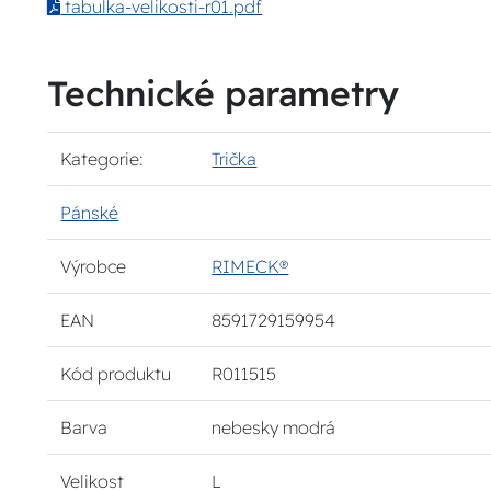
tabulka-velikosti-r01.pdf
Technické parametry
Kategorie:
Trička
Pánské
Výrobce
RIMECK®
EAN
8591729159954
Kód produktu
R011515
Barva
nebesky modrá
Velikost
L