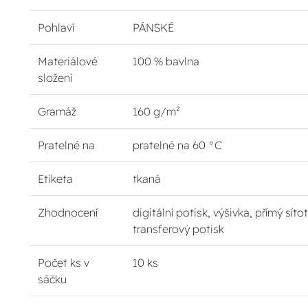
Pohlaví
PÁNSKÉ
Materiálové
100 % bavlna
složení
Gramáž
160 g/m²
Pratelné na
pratelné na 60 °C
Etiketa
tkaná
Zhodnocení
digitální potisk, výšivka, přímý sítot
transferový potisk
Počet ks v
10 ks
sáčku