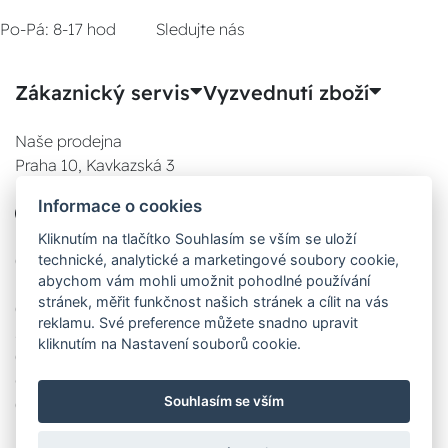
Po-Pá: 8-17 hod
Sledujte nás
Zákaznický servis
Vyzvednutí zboží
Naše prodejna
Praha 10, Kavkazská 3
E-SHOP
Informace o cookies
777 780 841
Po:
Kliknutím na tlačítko Souhlasím se vším se uloží
technické, analytické a marketingové soubory cookie,
08:00 - 17:00
abychom vám mohli umožnit pohodlné používání
Út:
stránek, měřit funkčnost našich stránek a cílit na vás
08:00 - 17:00
reklamu. Své preference můžete snadno upravit
St:
kliknutím na Nastavení souborů cookie.
08:00 - 17:00
Čt:
Souhlasím se vším
08:00 - 17:00
Pá: