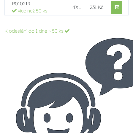
R010219
4XL
231 Kč
více než 50 ks
K odeslání do 1 dne
> 50 ks