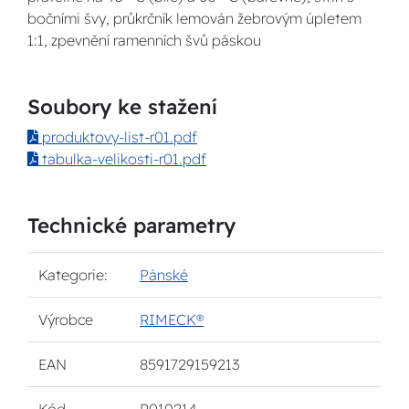
bočními švy, průkrčník lemován žebrovým úpletem
1:1, zpevnění ramenních švů páskou
Soubory ke stažení
produktovy-list-r01.pdf
tabulka-velikosti-r01.pdf
Technické parametry
Kategorie:
Pánské
Výrobce
RIMECK®
EAN
8591729159213