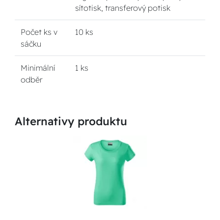
sítotisk, transferový potisk
Počet ks v
10 ks
sáčku
Minimální
1 ks
odběr
Alternativy produktu