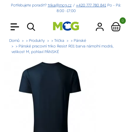
Potřebujete poradit?
trika@mcg.cz
/
+420 777 780 841
Po - Pá:
8:00 -17:00
0
Domů
> Produkty
> Trička
> Pánské
> Pánské pracovní triko Resist R01 barva námořní modrá,
velikost M, pohlaví PÁNSKÉ