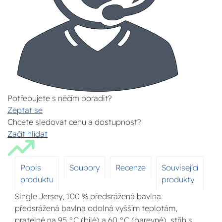
Potřebujete s něčím poradit?
Zeptat se
Chcete sledovat cenu a dostupnost?
Začít hlídat
Popis
Soubory
Recenze
Související
produktu
produkty
Single Jersey, 100 % předsrážená bavlna.
předsrážená bavlna odolná vyšším teplotám,
pratelné na 95 °C (bílé) a 60 °C (barevné), střih s