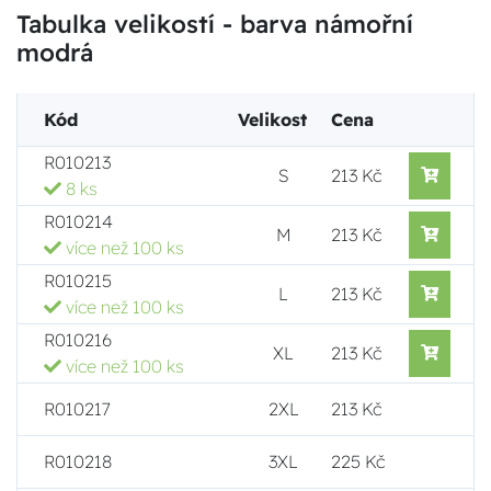
Tabulka velikostí - barva námořní
modrá
Kód
Velikost
Cena
R010213
S
213 Kč
8 ks
R010214
M
213 Kč
více než 100 ks
R010215
L
213 Kč
více než 100 ks
R010216
XL
213 Kč
více než 100 ks
R010217
2XL
213 Kč
R010218
3XL
225 Kč