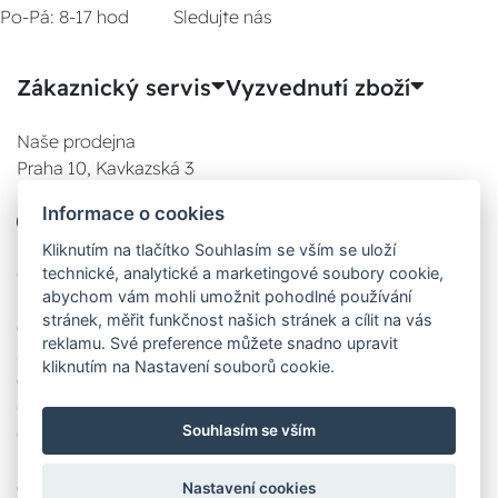
Po-Pá: 8-17 hod
Sledujte nás
Zákaznický servis
Vyzvednutí zboží
Naše prodejna
Praha 10, Kavkazská 3
E-SHOP
Informace o cookies
777 780 841
Po:
Kliknutím na tlačítko Souhlasím se vším se uloží
technické, analytické a marketingové soubory cookie,
08:00 - 17:00
abychom vám mohli umožnit pohodlné používání
Út:
stránek, měřit funkčnost našich stránek a cílit na vás
08:00 - 17:00
reklamu. Své preference můžete snadno upravit
St:
kliknutím na Nastavení souborů cookie.
08:00 - 17:00
Čt:
Souhlasím se vším
08:00 - 17:00
Pá:
08:00 - 17:00
Nastavení cookies