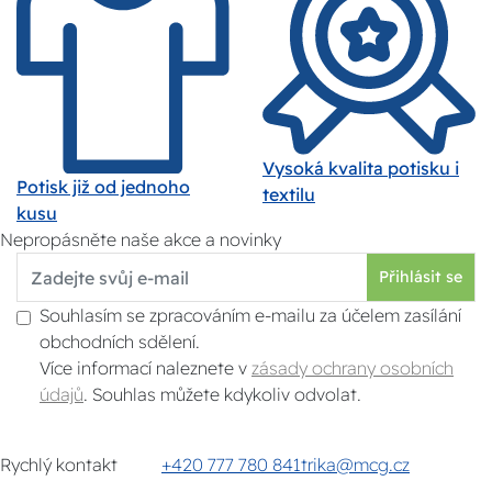
Vysoká kvalita potisku i
Potisk již od jednoho
textilu
kusu
Nepropásněte naše akce a novinky
Přihlásit se
Souhlasím se zpracováním e-mailu za účelem zasílání
obchodních sdělení.
Více informací naleznete v
zásady ochrany osobních
údajů
. Souhlas můžete kdykoliv odvolat.
Rychlý kontakt
+420 777 780 841
trika@mcg.cz