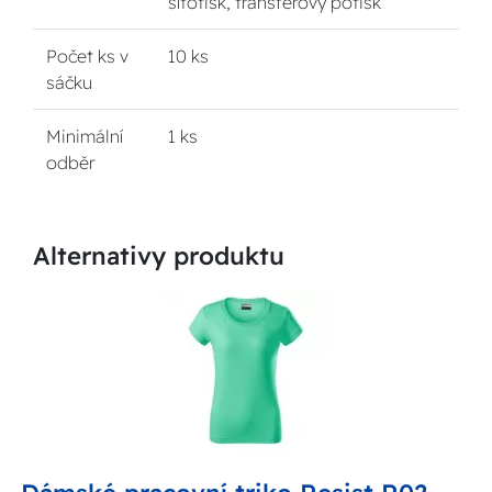
sítotisk, transferový potisk
Počet ks v
10 ks
sáčku
Minimální
1 ks
odběr
Alternativy produktu