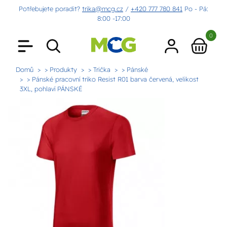
Potřebujete poradit?
trika@mcg.cz
/
+420 777 780 841
Po - Pá:
8:00 -17:00
0
Domů
> Produkty
> Trička
> Pánské
> Pánské pracovní triko Resist R01 barva červená, velikost
3XL, pohlaví PÁNSKÉ