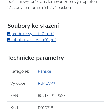
bočními švy, průkrčník lemován žebrovým úpletem
1:1, zpevnění ramenních švů páskou
Soubory ke stažení
produktovy-list-r01.pdf
tabulka-velikosti-r01.pdf
Technické parametry
Kategorie:
Pánské
Výrobce
RIMECK®
EAN
8591729159527
Kód
R010718