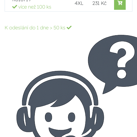
4XL
231 Kč
více než 100 ks
K odeslání do 1 dne
> 50 ks