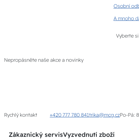
Osobní odb
A mnoho da
Vyberte s
Nepropásněte naše akce a novinky
Rychlý kontakt
+420 777 780 841
trika@mcg.cz
Po-Pá: 
Zákaznický servis
Vyzvednutí zboží