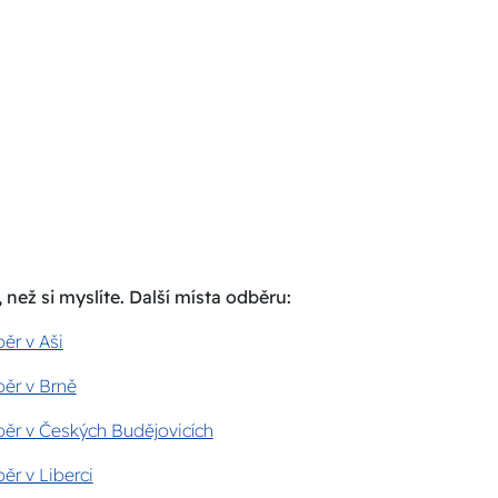
 než si myslíte. Další místa odběru:
ěr v Aši
ěr v Brně
ěr v Českých Budějovicích
ěr v Liberci