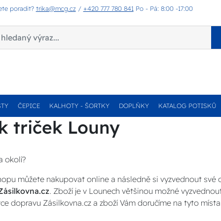
ete poradit?
trika@mcg.cz
/
+420 777 780 841
Po - Pá: 8:00 -17:00
STY
ČEPICE
KALHOTY - ŠORTKY
DOPLŇKY
KATALOG POTISKŮ
k triček Louny
a okolí?
opu můžete nakupovat online a následně si vyzvednout své
Zásilkovna.cz
. Zboží je v Lounech většinou možné vyzvednout
ce dopravu Zásilkovna.cz a zboží Vám doručíme na tyto místa