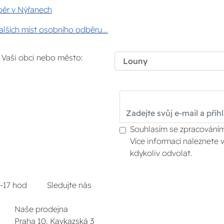
ěr v Nýřanech
lších míst osobního odběru...
i Vaši obci nebo město:
Souhlasím se zpracováním
Více informací naleznete 
kdykoliv odvolat.
8-17 hod
Sledujte nás
Naše prodejna
Praha 10, Kavkazská 3