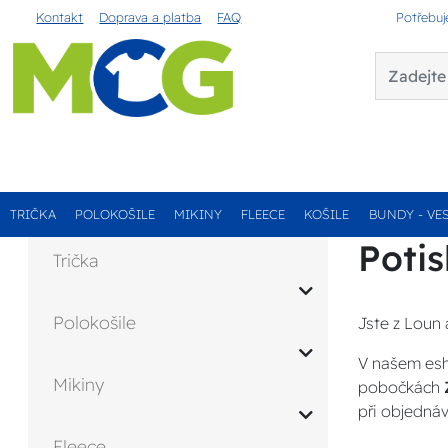
Kontakt
Doprava a platba
FAQ
Potřebuj
TRIČKA
POLOKOŠILE
MIKINY
FLEECE
KOŠILE
BUNDY - VE
Potis
Trička
Polokošile
Jste z Loun 
V našem esh
Mikiny
pobočkách
při objednáv
Fleece