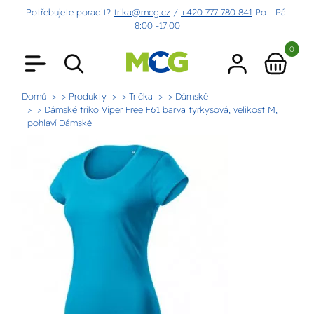
Potřebujete poradit?
trika@mcg.cz
/
+420 777 780 841
Po - Pá:
8:00 -17:00
0
Domů
> Produkty
> Trička
> Dámské
> Dámské triko Viper Free F61 barva tyrkysová, velikost M,
pohlaví Dámské