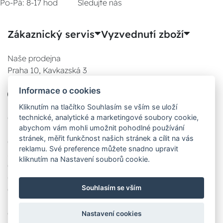
Po-Pá: 8-17 hod
Sledujte nás
Zákaznický servis
Vyzvednutí zboží
Naše prodejna
Praha 10, Kavkazská 3
E-SHOP
Informace o cookies
777 780 841
Po:
Kliknutím na tlačítko Souhlasím se vším se uloží
technické, analytické a marketingové soubory cookie,
08:00 - 17:00
abychom vám mohli umožnit pohodlné používání
Út:
stránek, měřit funkčnost našich stránek a cílit na vás
08:00 - 17:00
reklamu. Své preference můžete snadno upravit
St:
kliknutím na Nastavení souborů cookie.
08:00 - 17:00
Čt:
Souhlasím se vším
08:00 - 17:00
Pá:
08:00 - 17:00
Nastavení cookies