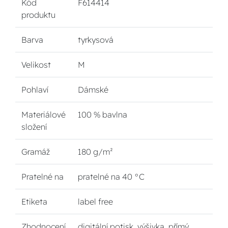
Kód
F614414
produktu
Barva
tyrkysová
Velikost
M
Pohlaví
Dámské
Materiálové
100 % bavlna
složení
Gramáž
180 g/m²
Pratelné na
pratelné na 40 °C
Etiketa
label free
Zhodnocení
digitální potisk, výšivka, přímý