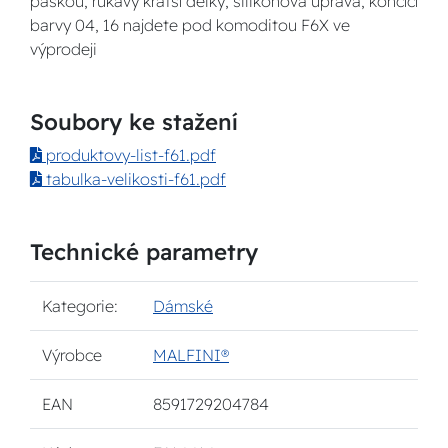
páskou, rukávy kratší délky, silikonová úprava, končící
barvy 04, 16 najdete pod komoditou F6X ve
výprodeji
Soubory ke stažení
produktovy-list-f61.pdf
tabulka-velikosti-f61.pdf
Technické parametry
Kategorie:
Dámské
Výrobce
MALFINI®
EAN
8591729204784