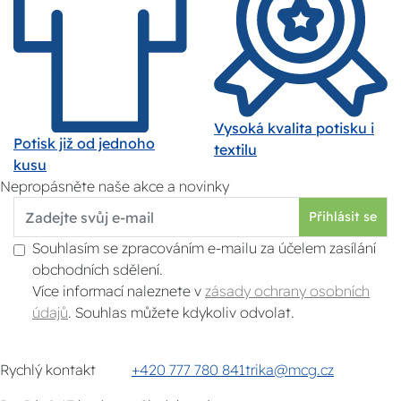
Vysoká kvalita potisku i
Potisk již od jednoho
textilu
kusu
Nepropásněte naše akce a novinky
Přihlásit se
Souhlasím se zpracováním e-mailu za účelem zasílání
obchodních sdělení.
Více informací naleznete v
zásady ochrany osobních
údajů
. Souhlas můžete kdykoliv odvolat.
Rychlý kontakt
+420 777 780 841
trika@mcg.cz