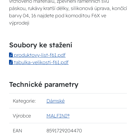
vrchového materiálu, zpevnění ramenních švů
páskou, rukávy kratší délky, silikonová úprava, končící
barvy 04, 16 najdete pod komoditou F6X ve
výprodeji
Soubory ke stažení
produktovy-list-f61.pdf
tabulka-velikosti-f61.pdf
Technické parametry
Kategorie:
Dámské
Výrobce
MALFINI®
EAN
8591729204470