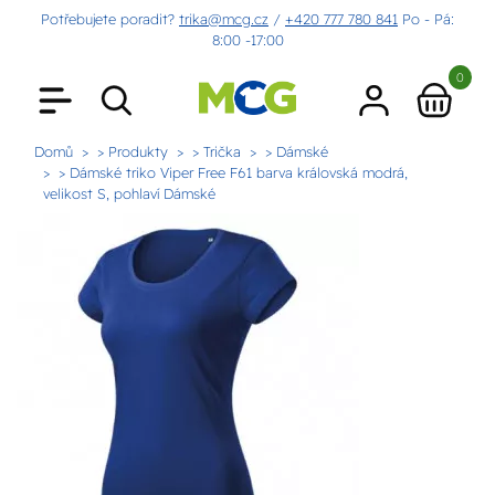
Potřebujete poradit?
trika@mcg.cz
/
+420 777 780 841
Po - Pá:
8:00 -17:00
0
Domů
> Produkty
> Trička
> Dámské
> Dámské triko Viper Free F61 barva královská modrá,
velikost S, pohlaví Dámské