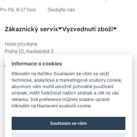
Po-Pá: 8-17 hod
Sledujte nás
Zákaznický servis
Vyzvednutí zboží
Naše prodejna
Praha 10, Kavkazská 3
E-SHOP
Informace o cookies
777 780 841
Po:
Kliknutím na tlačítko Souhlasím se vším se uloží
technické, analytické a marketingové soubory cookie,
08:00 - 17:00
abychom vám mohli umožnit pohodlné používání
Út:
stránek, měřit funkčnost našich stránek a cílit na vás
08:00 - 17:00
reklamu. Své preference můžete snadno upravit
St:
kliknutím na Nastavení souborů cookie.
08:00 - 17:00
Čt:
Souhlasím se vším
08:00 - 17:00
Pá: