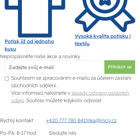
Vysoká kvalita potisku i
Potisk již od jednoho
textilu
kusu
Nepropásněte naše akce a novinky
Přihlásit se
Souhlasím se zpracováním e-mailu za účelem zasílání
obchodních sdělení.
Více informací naleznete v
zásady ochrany osobních
údajů
. Souhlas můžete kdykoliv odvolat.
Rychlý kontakt
+420 777 780 841
trika@mcg.cz
Po-Pá: 8-17 hod
Sledujte nás