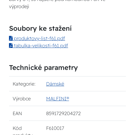
výprodeji
Soubory ke stažení
produktovy-list-f61.pdf
tabulka-velikosti-f61.pdf
Technické parametry
Kategorie:
Dámské
Výrobce
MALFINI®
EAN
8591729204272
Kód
F610017