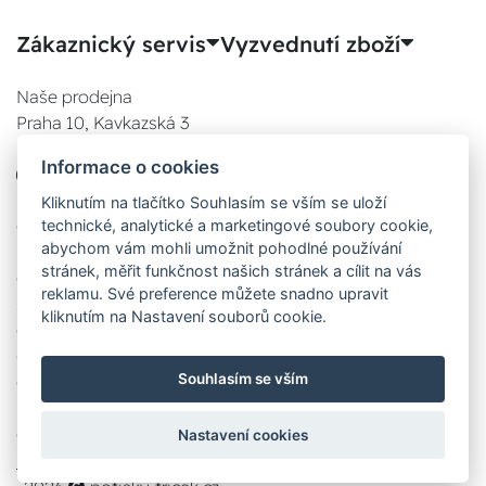
Zákaznický servis
Vyzvednutí zboží
Naše prodejna
Praha 10, Kavkazská 3
E-SHOP
Informace o cookies
777 780 841
Po:
Kliknutím na tlačítko Souhlasím se vším se uloží
technické, analytické a marketingové soubory cookie,
08:00 - 17:00
abychom vám mohli umožnit pohodlné používání
Út:
stránek, měřit funkčnost našich stránek a cílit na vás
08:00 - 17:00
reklamu. Své preference můžete snadno upravit
St:
kliknutím na Nastavení souborů cookie.
08:00 - 17:00
Čt:
Souhlasím se vším
08:00 - 17:00
Pá:
08:00 - 17:00
Nastavení cookies
Zobrazit na mapě