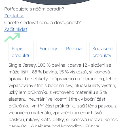
Potřebujete s něčím poradit?
Zeptat se
Chcete sledovat cenu a dostupnost?
Začít hlídat
Popis
Soubory
Recenze
Související
produktu
produkty
Single Jersey, 100 % bavlna, (barva 12 - složení se
může lišit - 85 % bavlna, 15 % viskóza), silikonová
úprava. bez etikety - připraveno na rebranding, lehce
vypasovaný střih s bočními švy, hlubší kulatý výstřih,
úzký lem průkrčníku z vrchového materiálu s 5 %
elastanu, neutrální velikostní štítek v boční části
průkrčníku, vnitřní část průkrčníku začištěna páskou z
vrchového materiálu, zpevnění ramenních švů
páskou, rukávy kratší délky, silikonová úprava, končící
barvy 04, 16 najdete pod komoditou F6X ve