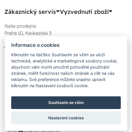
Zákaznický servis
Vyzvednutí zboží
Naše prodejna
Praha 10, Kavkazská 3
E-SHOP
Informace o cookies
777 780 841
Po:
Kliknutím na tlačítko Souhlasím se vším se uloží
technické, analytické a marketingové soubory cookie,
08:00 - 17:00
abychom vám mohli umožnit pohodlné používání
Út:
stránek, měřit funkčnost našich stránek a cílit na vás
08:00 - 17:00
reklamu. Své preference můžete snadno upravit
St:
kliknutím na Nastavení souborů cookie.
08:00 - 17:00
Čt:
Souhlasím se vším
08:00 - 17:00
Pá:
08:00 - 17:00
Nastavení cookies
Zobrazit na mapě