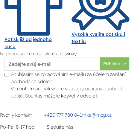
Vysoká kvalita potisku i
Potisk již od jednoho
textilu
kusu
Nepropásněte naše akce a novinky
Přihlásit se
Souhlasím se zpracováním e-mailu za účelem zasílání
obchodních sdělení.
Více informací naleznete v
zásady ochrany osobních
údajů
. Souhlas můžete kdykoliv odvolat.
Rychlý kontakt
+420 777 780 841
trika@mcg.cz
Po-Pá: 8-17 hod
Sledujte nás