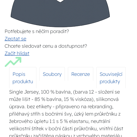
Potřebujete s něčím poradit?
Zeptat se
Chcete sledovat cenu a dostupnost?
Začít hlídat
Popis
Soubory
Recenze
Související
produktu
produkty
Single Jersey, 100 % bavlna, (barva 12 - složení se
může lišit - 85 % bavlna, 15 % viskóza), silikonová
úprava. bez etikety - připraveno na rebranding,
přiléhavý střih s bočními švy, úzký lem průkrčníku z
žebrového úpletu 1:1 s 5 % elastanu, neutrální
velikostní štítek v boční části průkrčníku, vnitřní část
průkrčníku začištěna páskou z vrchového materiálu,