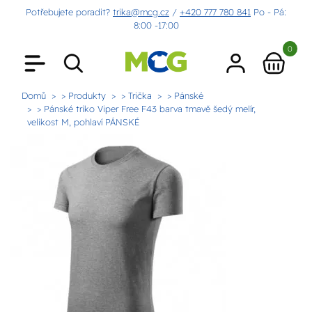
Potřebujete poradit?
trika@mcg.cz
/
+420 777 780 841
Po - Pá:
8:00 -17:00
0
Domů
> Produkty
> Trička
> Pánské
> Pánské triko Viper Free F43 barva tmavě šedý melír,
velikost M, pohlaví PÁNSKÉ