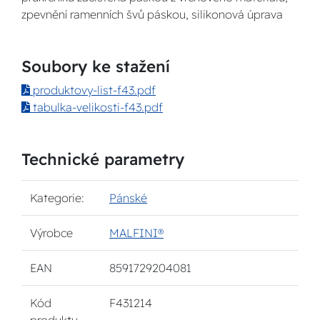
zpevnění ramenních švů páskou, silikonová úprava
Soubory ke stažení
produktovy-list-f43.pdf
tabulka-velikosti-f43.pdf
Technické parametry
Kategorie:
Pánské
Výrobce
MALFINI®
EAN
8591729204081
Kód
F431214