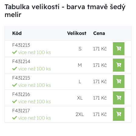
Tabulka velikostí - barva tmavě šedý
melír
Kód
Velikost
Cena
F431213
S
171 Kč
více než 100 ks
F431214
M
171 Kč
více než 100 ks
F431215
L
171 Kč
více než 100 ks
F431216
XL
171 Kč
více než 100 ks
F431217
2XL
171 Kč
více než 100 ks