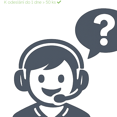
K odeslání do 1 dne
> 50 ks