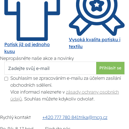
Vysoká kvalita potisku i
Potisk již od jednoho
textilu
kusu
Nepropásněte naše akce a novinky
Přihlásit se
Souhlasím se zpracováním e-mailu za účelem zasílání
obchodních sdělení.
Více informací naleznete v
zásady ochrany osobních
údajů
. Souhlas můžete kdykoliv odvolat.
Rychlý kontakt
+420 777 780 841
trika@mcg.cz
Po-Pá: 8-17 hod
Sledujte nás