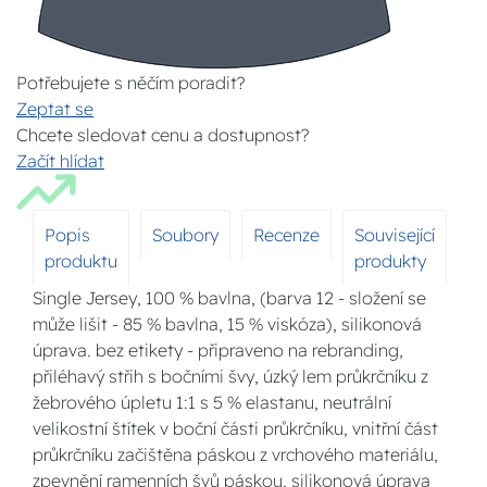
Potřebujete s něčím poradit?
Zeptat se
Chcete sledovat cenu a dostupnost?
Začít hlídat
Popis
Soubory
Recenze
Související
produktu
produkty
Single Jersey, 100 % bavlna, (barva 12 - složení se
může lišit - 85 % bavlna, 15 % viskóza), silikonová
úprava. bez etikety - připraveno na rebranding,
přiléhavý střih s bočními švy, úzký lem průkrčníku z
žebrového úpletu 1:1 s 5 % elastanu, neutrální
velikostní štítek v boční části průkrčníku, vnitřní část
průkrčníku začištěna páskou z vrchového materiálu,
zpevnění ramenních švů páskou, silikonová úprava