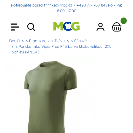
Potřebujete poradit?
trika@mcg.cz
/
+420 777 780 841
Po - Pá:
8:00 -17:00
0
Domů
> Produkty
> Trička
> Pánské
> Pánské triko Viper Free F43 barva khaki, velikost 2XL,
pohlaví PÁNSKÉ