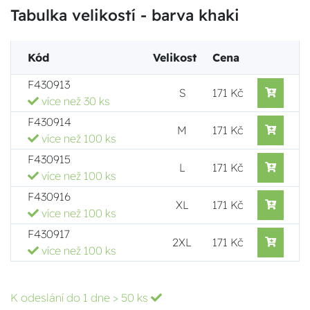
Tabulka velikostí - barva khaki
Kód
Velikost
Cena
F430913
S
171 Kč
více než 30 ks
F430914
M
171 Kč
více než 100 ks
F430915
L
171 Kč
více než 100 ks
F430916
XL
171 Kč
více než 100 ks
F430917
2XL
171 Kč
více než 100 ks
K odeslání do 1 dne
> 50 ks