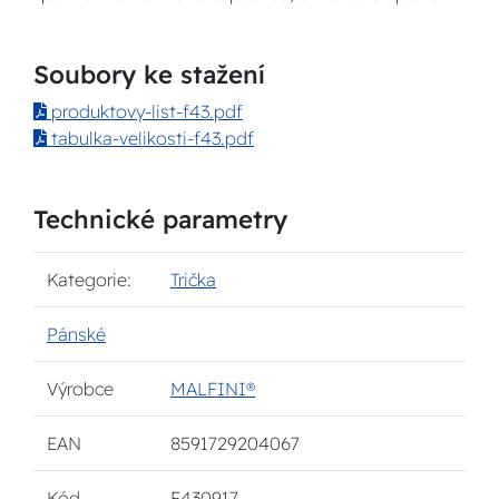
Soubory ke stažení
produktovy-list-f43.pdf
tabulka-velikosti-f43.pdf
Technické parametry
Kategorie:
Trička
Pánské
Výrobce
MALFINI®
EAN
8591729204067
Kód
F430917