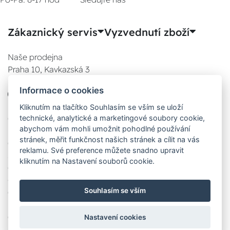
Zákaznický servis
Vyzvednutí zboží
Naše prodejna
Praha 10, Kavkazská 3
E-SHOP
Informace o cookies
777 780 841
Po:
Kliknutím na tlačítko Souhlasím se vším se uloží
technické, analytické a marketingové soubory cookie,
08:00 - 17:00
abychom vám mohli umožnit pohodlné používání
Út:
stránek, měřit funkčnost našich stránek a cílit na vás
08:00 - 17:00
reklamu. Své preference můžete snadno upravit
St:
kliknutím na Nastavení souborů cookie.
08:00 - 17:00
Čt:
Souhlasím se vším
08:00 - 17:00
Pá:
08:00 - 17:00
Nastavení cookies
Zobrazit na mapě