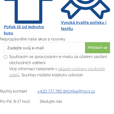
Vysoká kvalita potisku i
Potisk již od jednoho
textilu
kusu
Nepropásněte naše akce a novinky
Přihlásit se
Souhlasím se zpracováním e-mailu za účelem zasílání
obchodních sdělení.
Více informací naleznete v
zásady ochrany osobních
údajů
. Souhlas můžete kdykoliv odvolat.
Rychlý kontakt
+420 777 780 841
trika@mcg.cz
Po-Pá: 8-17 hod
Sledujte nás