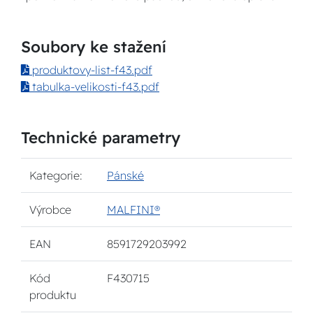
Soubory ke stažení
produktovy-list-f43.pdf
tabulka-velikosti-f43.pdf
Technické parametry
Kategorie:
Pánské
Výrobce
MALFINI®
EAN
8591729203992
Kód
F430715
produktu