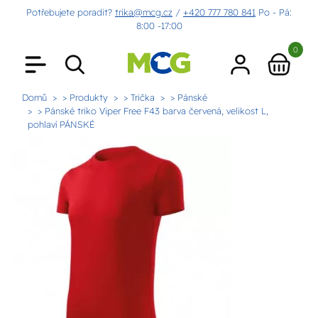
Potřebujete poradit?
trika@mcg.cz
/
+420 777 780 841
Po - Pá:
8:00 -17:00
0
Domů
> Produkty
> Trička
> Pánské
> Pánské triko Viper Free F43 barva červená, velikost L,
pohlaví PÁNSKÉ