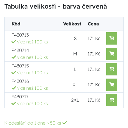
Tabulka velikostí - barva červená
Kód
Velikost
Cena
F430713
S
171 Kč
více než 100 ks
F430714
M
171 Kč
více než 100 ks
F430715
L
171 Kč
více než 100 ks
F430716
XL
171 Kč
více než 100 ks
F430717
2XL
171 Kč
více než 100 ks
K odeslání do 1 dne
> 50 ks