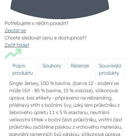
Potřebujete s něčím poradit?
Zeptat se
Chcete sledovat cenu a dostupnost?
Začít hlídat
Popis
Soubory
Recenze
Související
produktu
produkty
Single Jersey, 100 % bavlna, (barva 12 - složení se
může lišit - 85 % bavlna, 15 % viskóza), silikonová
úprava. bez etikety - připraveno na rebranding,
přiléhavý střih s bočními švy, úzký lem průkrčníku z
žebrového úpletu 1:1 s 5 % elastanu, neutrální
velikostní štítek v boční části průkrčníku, vnitřní část
průkrčníku začištěna páskou z vrchového materiálu,
zpevnění ramenních švů páskou, silikonová úprava