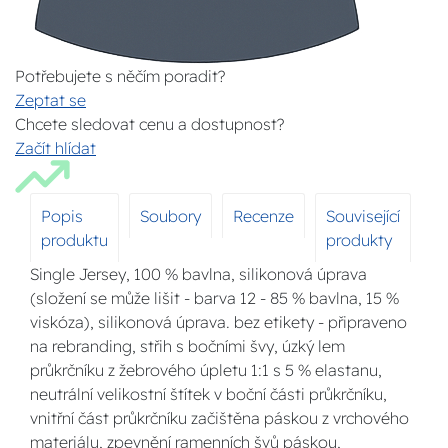
Potřebujete s něčím poradit?
Zeptat se
Chcete sledovat cenu a dostupnost?
Začít hlídat
Popis
Soubory
Recenze
Související
produktu
produkty
Single Jersey, 100 % bavlna, silikonová úprava
(složení se může lišit - barva 12 - 85 % bavlna, 15 %
viskóza), silikonová úprava. bez etikety - připraveno
na rebranding, střih s bočními švy, úzký lem
průkrčníku z žebrového úpletu 1:1 s 5 % elastanu,
neutrální velikostní štítek v boční části průkrčníku,
vnitřní část průkrčníku začištěna páskou z vrchového
materiálu, zpevnění ramenních švů páskou,