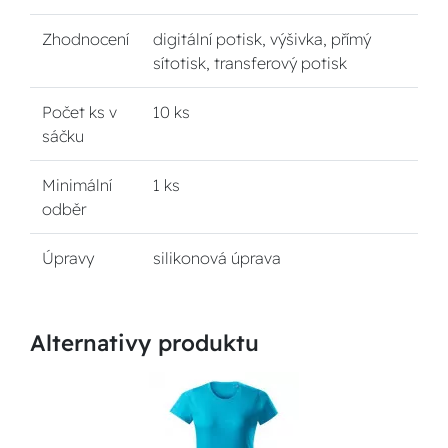
Zhodnocení
digitální potisk, výšivka, přímý
sítotisk, transferový potisk
Počet ks v
10 ks
sáčku
Minimální
1 ks
odběr
Úpravy
silikonová úprava
Alternativy produktu