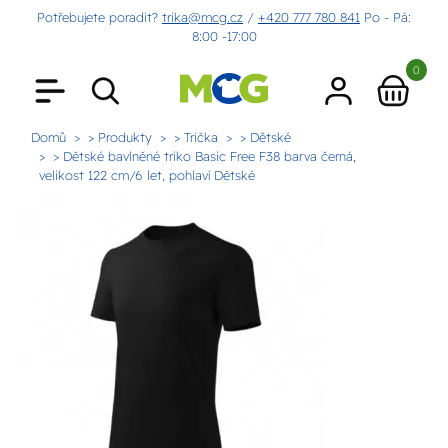
Potřebujete poradit?
trika@mcg.cz
/
+420 777 780 841
Po - Pá:
8:00 -17:00
0
Domů
> Produkty
> Trička
> Dětské
> Dětské bavlněné triko Basic Free F38 barva černá,
velikost 122 cm/6 let, pohlaví Dětské