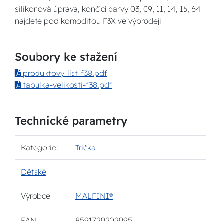
silikonová úprava, končící barvy 03, 09, 11, 14, 16, 64
najdete pod komoditou F3X ve výprodeji
Soubory ke stažení
produktovy-list-f38.pdf
tabulka-velikosti-f38.pdf
Technické parametry
Kategorie:
Trička
Dětské
Výrobce
MALFINI®
EAN
8591729202995