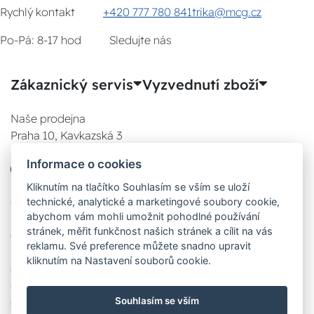
Rychlý kontakt
+420 777 780 841
trika@mcg.cz
Po-Pá: 8-17 hod
Sledujte nás
Zákaznický servis
Vyzvednutí zboží
Naše prodejna
Praha 10, Kavkazská 3
E-SHOP
Informace o cookies
777 780 841
Po:
Kliknutím na tlačítko Souhlasím se vším se uloží
08:00 - 17:00
technické, analytické a marketingové soubory cookie,
abychom vám mohli umožnit pohodlné používání
Út:
stránek, měřit funkčnost našich stránek a cílit na vás
08:00 - 17:00
reklamu. Své preference můžete snadno upravit
St:
kliknutím na Nastavení souborů cookie.
08:00 - 17:00
Čt:
Souhlasím se vším
08:00 - 17:00