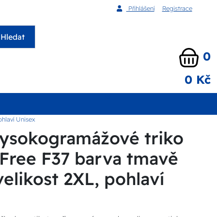
Přihlášení
Registrace
Hledat
0
0 Kč
hlaví Unisex
ysokogramážové triko
Free F37 barva tmavě
velikost 2XL, pohlaví