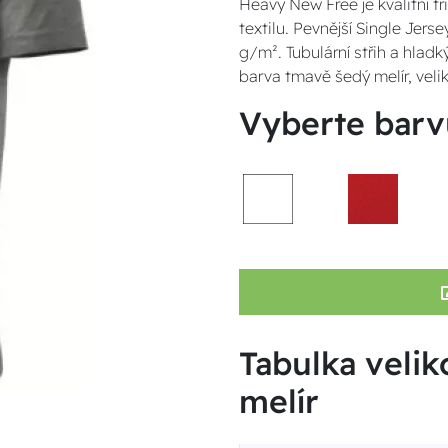
Heavy New Free je kvalitní tr
textilu. Pevnější Single Je
g/m². Tubulární střih a hladký
barva tmavě šedý melír, veli
Vyberte barv
Tabulka velik
melír