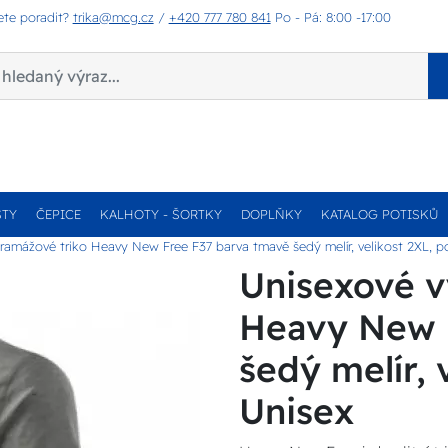
ete poradit?
trika@mcg.cz
/
+420 777 780 841
Po - Pá: 8:00 -17:00
STY
ČEPICE
KALHOTY - ŠORTKY
DOPLŇKY
KATALOG POTISKŮ
amážové triko Heavy New Free F37 barva tmavě šedý melír, velikost 2XL, po
Unisexové v
Heavy New 
šedý melír, 
Unisex