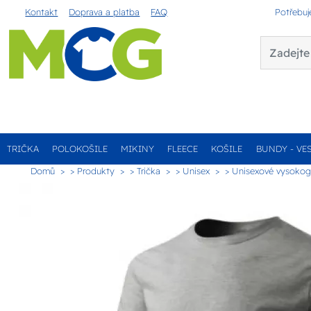
Kontakt
Doprava a platba
FAQ
Potřebuj
TRIČKA
POLOKOŠILE
MIKINY
FLEECE
KOŠILE
BUNDY - VE
Domů
> Produkty
> Trička
> Unisex
> Unisexové vysokogr