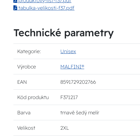
produktovy-list-f37.pdf
tabulka-velikosti-f37.pdf
Technické parametry
Kategorie:
Unisex
Výrobce
MALFINI®
EAN
8591729202766
Kód produktu
F371217
Barva
tmavě šedý melír
Velikost
2XL