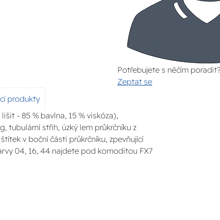
Potřebujete s něčím poradit
Zeptat se
ící produkty
lišit - 85 % bavlna, 15 % viskóza),
, tubulární střih, úzký lem průkrčníku z
štítek v boční části průkrčníku, zpevňující
barvy 04, 16, 44 najdete pod komoditou FX7