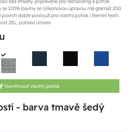
ičko bez etikety, připravené pro rebranding a potisk
rsey ze 100% bavlny se silikonovou úpravou má gramáž 200
 povrch dobře poslouží pro vlastní potisk i firemní textil.
kost 2XL, pohlaví Unisex
u
Navrhnout vlastní potisk
ostí - barva tmavě šedý