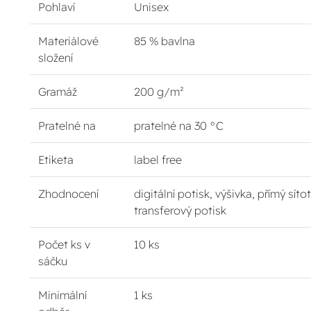
Pohlaví
Unisex
Materiálové
85 % bavlna
složení
Gramáž
200 g/m²
Pratelné na
pratelné na 30 °C
Etiketa
label free
Zhodnocení
digitální potisk, výšivka, přímý sítot
transferový potisk
Počet ks v
10 ks
sáčku
Minimální
1 ks