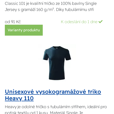
Classic 101 je kvalitní tričko ze 100% bavlny Single
Jersey s gramáží 160 g/m². Díky tubulárnímu stři
od 91 Kč
K odeslání do 1 dne
Varianty produktu
Unisexové vysokogramážové triko
Heavy 110
Heavy je odolné tričko s tubulárním střihem, ideální pro
potisk textilu od 1 kusu. Materiál Single Je