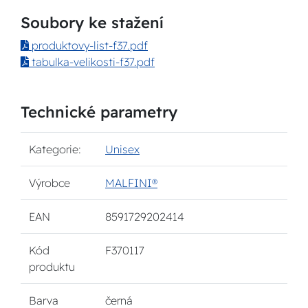
Soubory ke stažení
produktovy-list-f37.pdf
tabulka-velikosti-f37.pdf
Technické parametry
Kategorie:
Unisex
Výrobce
MALFINI®
EAN
8591729202414
Kód
F370117
produktu
Barva
černá