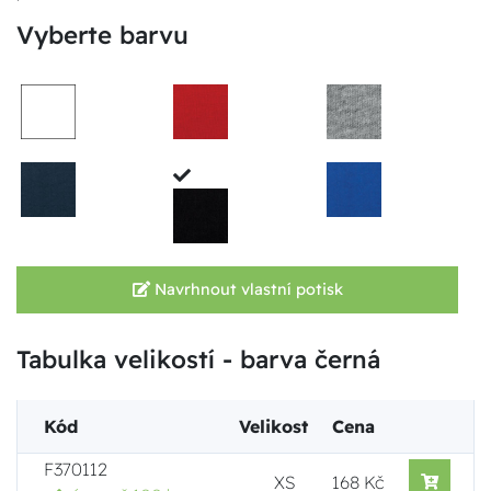
Vyberte barvu
Navrhnout vlastní potisk
Tabulka velikostí - barva černá
Kód
Velikost
Cena
F370112
XS
168 Kč