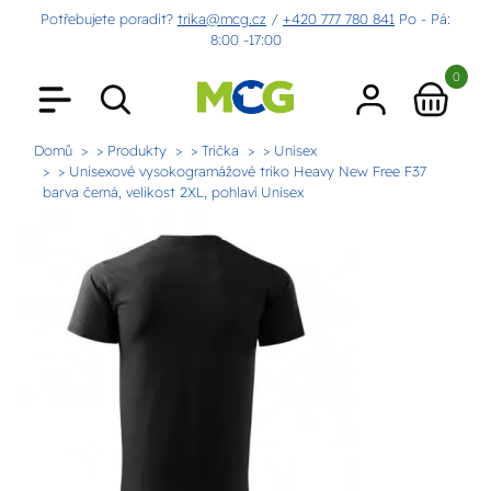
Potřebujete poradit?
trika@mcg.cz
/
+420 777 780 841
Po - Pá:
8:00 -17:00
0
Domů
> Produkty
> Trička
> Unisex
> Unisexové vysokogramážové triko Heavy New Free F37
barva černá, velikost 2XL, pohlaví Unisex