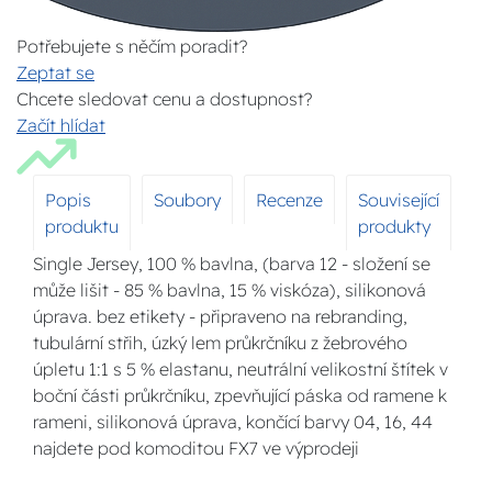
Potřebujete s něčím poradit?
Zeptat se
Chcete sledovat cenu a dostupnost?
Začít hlídat
Popis
Soubory
Recenze
Související
produktu
produkty
Single Jersey, 100 % bavlna, (barva 12 - složení se
může lišit - 85 % bavlna, 15 % viskóza), silikonová
úprava. bez etikety - připraveno na rebranding,
tubulární střih, úzký lem průkrčníku z žebrového
úpletu 1:1 s 5 % elastanu, neutrální velikostní štítek v
boční části průkrčníku, zpevňující páska od ramene k
rameni, silikonová úprava, končící barvy 04, 16, 44
najdete pod komoditou FX7 ve výprodeji