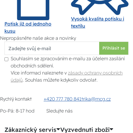
Vysoká kvalita potisku i
Potisk již od jednoho
textilu
kusu
Nepropásněte naše akce a novinky
Přihlásit se
Souhlasím se zpracováním e-mailu za účelem zasílání
obchodních sdělení.
Více informací naleznete v
zásady ochrany osobních
údajů
. Souhlas můžete kdykoliv odvolat.
Rychlý kontakt
+420 777 780 841
trika@mcg.cz
Po-Pá: 8-17 hod
Sledujte nás
Zákaznický servis
Vyzvednutí zboží