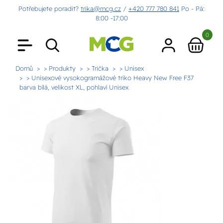
Potřebujete poradit?
trika@mcg.cz
/
+420 777 780 841
Po - Pá:
8:00 -17:00
0
Domů
> Produkty
> Trička
> Unisex
> Unisexové vysokogramážové triko Heavy New Free F37
barva bílá, velikost XL, pohlaví Unisex