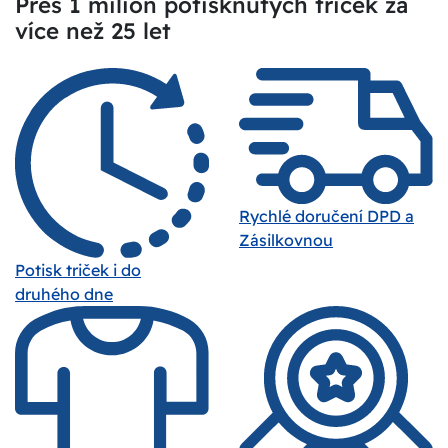
Přes 1 milion potisknutých triček za
více než 25 let
Rychlé doručení DPD a
Zásilkovnou
Potisk triček i do
druhého dne