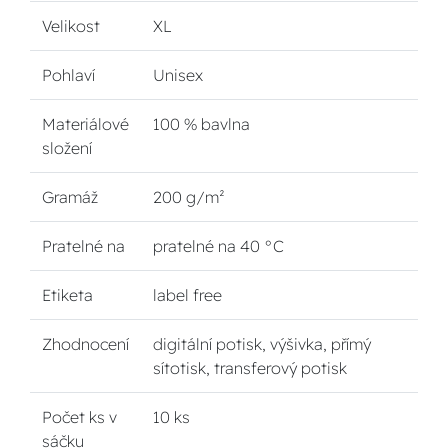
Velikost
XL
Pohlaví
Unisex
Materiálové
100 % bavlna
složení
Gramáž
200 g/m²
Pratelné na
pratelné na 40 °C
Etiketa
label free
Zhodnocení
digitální potisk, výšivka, přímý
sítotisk, transferový potisk
Počet ks v
10 ks
sáčku