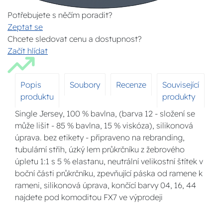
Potřebujete s něčím poradit?
Zeptat se
Chcete sledovat cenu a dostupnost?
Začít hlídat
Popis
Soubory
Recenze
Související
produktu
produkty
Single Jersey, 100 % bavlna, (barva 12 - složení se
může lišit - 85 % bavlna, 15 % viskóza), silikonová
úprava. bez etikety - připraveno na rebranding,
tubulární střih, úzký lem průkrčníku z žebrového
úpletu 1:1 s 5 % elastanu, neutrální velikostní štítek v
boční části průkrčníku, zpevňující páska od ramene k
rameni, silikonová úprava, končící barvy 04, 16, 44
najdete pod komoditou FX7 ve výprodeji