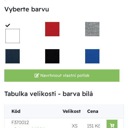
Vyberte barvu
Navrhnout vlastní potisk
Tabulka velikostí - barva bílá
Kód
Velikost
Cena
F370012
XS
151 Kč