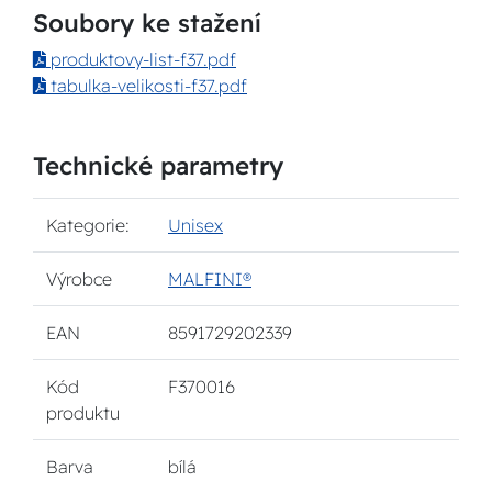
Soubory ke stažení
produktovy-list-f37.pdf
tabulka-velikosti-f37.pdf
Technické parametry
Kategorie:
Unisex
Výrobce
MALFINI®
EAN
8591729202339
Kód
F370016
produktu
Barva
bílá