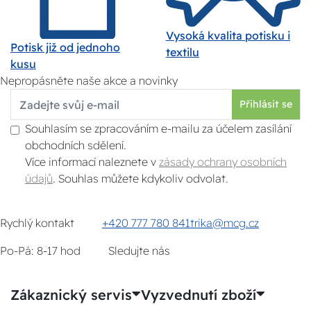
Vysoká kvalita potisku i
Potisk již od jednoho
textilu
kusu
Nepropásněte naše akce a novinky
Přihlásit se
Souhlasím se zpracováním e-mailu za účelem zasílání
obchodních sdělení.
Více informací naleznete v
zásady ochrany osobních
údajů
. Souhlas můžete kdykoliv odvolat.
Rychlý kontakt
+420 777 780 841
trika@mcg.cz
Po-Pá: 8-17 hod
Sledujte nás
Zákaznický servis
Vyzvednutí zboží