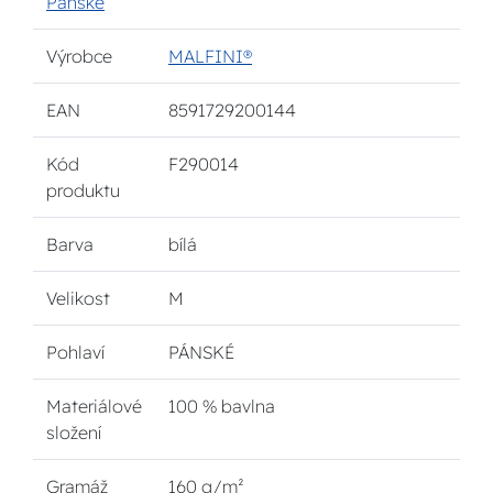
Pánské
Výrobce
MALFINI®
EAN
8591729200144
Kód
F290014
produktu
Barva
bílá
Velikost
M
Pohlaví
PÁNSKÉ
Materiálové
100 % bavlna
složení
Gramáž
160 g/m²