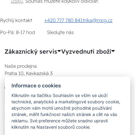
údajů
. Souhlas můžete kdykoliv odvolat.
Rychlý kontakt
+420 777 780 841
trika@mcg.cz
Po-Pá: 8-17 hod
Sledujte nás
Zákaznický servis
Vyzvednutí zboží
Naše prodejna
Praha 10, Kavkazská 3
E-SHOP
Informace o cookies
777 780 841
Po:
Kliknutím na tlačítko Souhlasím se vším se uloží
08:00 - 17:00
technické, analytické a marketingové soubory cookie,
abychom vám mohli umožnit pohodlné používání
Út:
stránek, měřit funkčnost našich stránek a cílit na vás
08:00 - 17:00
reklamu. Své preference můžete snadno upravit
St:
kliknutím na Nastavení souborů cookie.
08:00 - 17:00