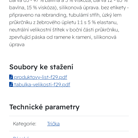
barva 03 - 97 % bavlna a 3 % viskóza, barva 12 - 85 %
bavlna, 15 % viskóza), silikonová úprava. bez etikety -
připraveno na rebranding, tubulární střih, úzký lem
průkrčníku z žebrového úpletu 1:1 s 5 % elastanu,
neutrální velikostní štítek v boční části průkrčníku,
zpevňující páska od ramene k rameni, silikonová
úprava
Soubory ke stažení
produktovy-list-f29.pdf
tabulka-velikosti-f29.pdf
Technické parametry
Kategorie:
Trička