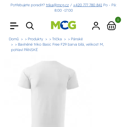
Potřebujete poradit?
trika@mcg.cz
/
+420 777 780 841
Po - Pá:
8:00 -17:00
0
Domů
> Produkty
> Trička
> Pánské
> Bavlněné triko Basic Free F29 barva bílá, velikost M,
pohlaví PÁNSKÉ