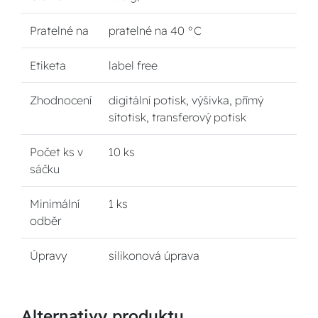
Pratelné na
pratelné na 40 °C
Etiketa
label free
Zhodnocení
digitální potisk, výšivka, přímý
sítotisk, transferový potisk
Počet ks v
10 ks
sáčku
Minimální
1 ks
odběr
Úpravy
silikonová úprava
Alternativy produktu