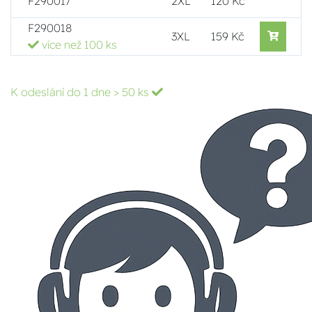
F290017
2XL
120 Kč
F290018
3XL
159 Kč
více než 100 ks
K odeslání do 1 dne
> 50 ks