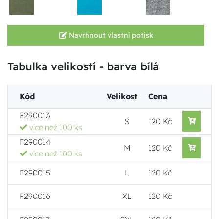
Navrhnout vlastní potisk
Tabulka velikostí - barva bílá
Kód
Velikost
Cena
F290013
S
120 Kč
více než 100 ks
F290014
M
120 Kč
více než 100 ks
F290015
L
120 Kč
F290016
XL
120 Kč