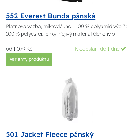
552 Everest Bunda pánská
Plátnová vazba, mikrovlákno - 100 % polyamid výplň:
100 % polyester. lehký hřejivý materiál členěný p
od 1 079 Kč
K odeslání do 1 dne
Varianty produktu
501 Jacket Fleece pánský